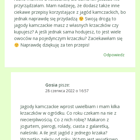
przyrządzałam. Mam nadzieję, że dodasz także inne
ciekawe przepisy korzystające z jagód kamczackich, bo
jednak naprawdę się przydadzą
Swoją drogą to
jagody kamczackie masz z własnych krzaczków czy
kupujesz? A jeśli jednak sama hodujesz, to jest wiele
owoców na pojedynczym krzaczku? Zaciekawiłam się
Naprawdę dziękuję za ten przepis!
Odpowiedz
Gosia
pisze:
28 czerwca 2022 o 16:57
Jagody kamczackie wprost uwielbiam i mam kilka
krzaczków w ogródku. Co roku czekam na nie z
niecierpliwością. Co z nich robię? Makaron z
jogurtem, pierogi, rolady, ciasta z galaretką,
naleśniki. A ile jest jagód z jednego krzaka?
Wszystko zależy od roku. W tym jest wyjątkowo