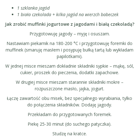
1 szklanka jagód
1 biała czekolada + kilka jagód na wierzch babeczek
Jak zrobić muffinki jogurtowe z jagodami i białą czekoladą?
Przygotowuję jagody – myję i osuszam.
Nastawiam piekarnik na 180-200 °C i przygotowuję foremki do
muffinek (smaruję masłem i posypuję bułką tartą lub wykładam
papilotkami).
W jednej misce mieszam dokładnie składniki sypkie – mąkę, sól,
cukier, proszek do pieczenia, dodatki zapachowe.
W drugiej misce mieszam starannie składniki mokre –
rozpuszczone masło, jajka, jogurt.
Łączę zawartość obu misek, bez specjalnego wyrabiania, tylko
do połączenia składników. Dodaję jagody.
Przekładam do przygotowanych foremek.
Piekę 25-30 minut (do suchego patyczka).
Studzę na kratce.