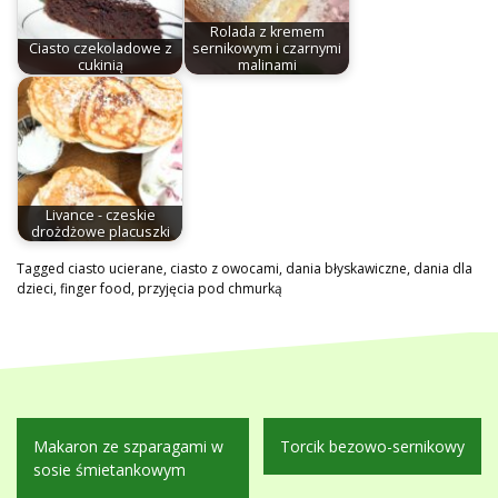
Rolada z kremem
Ciasto czekoladowe z
sernikowym i czarnymi
cukinią
malinami
Livance - czeskie
drożdżowe placuszki
Tagged
ciasto ucierane
,
ciasto z owocami
,
dania błyskawiczne
,
dania dla
dzieci
,
finger food
,
przyjęcia pod chmurką
Nawigacja
Makaron ze szparagami w
Torcik bezowo-sernikowy
wpisu
sosie śmietankowym