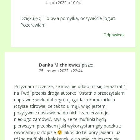
4 lipca 2022 o 10:04
Dziękuję :). To była pomyłka, oczywiście jogurt.
Pozdrawiam.
Odpowiedz
Danka Michniewicz
pisze:
25 czerwca 2022 o 22:44
Przyznam szczerze, że idealnie udało mi się teraz trafić
na Twój przepis droga autorko! Ostatnio przeczytałam
naprawdę wiele dobrego o jagodach kamczackich
(czyste zdrowie, że tak to ujmę), więc jestem
pozytywnie nastawiona do nich i zamierzam je
niedługo zamówić. Myślę, że te muffinki będą
pierwszym przepisem jaki wykorzystam gdy paczka z
owocami już dojdzie
Jakoś do tej pory jadłam już
różne muffinki u koleżanek, ale sama ich jeszcze nie