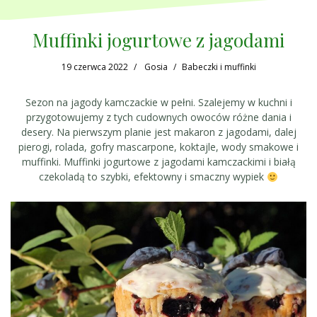
Muffinki jogurtowe z jagodami
19 czerwca 2022
Gosia
Babeczki i muffinki
Sezon na jagody kamczackie w pełni. Szalejemy w kuchni i
przygotowujemy z tych cudownych owoców różne dania i
desery. Na pierwszym planie jest makaron z jagodami, dalej
pierogi, rolada, gofry mascarpone, koktajle, wody smakowe i
muffinki. Muffinki jogurtowe z jagodami kamczackimi i białą
czekoladą to szybki, efektowny i smaczny wypiek