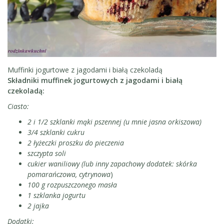
Muffinki jogurtowe z jagodami i białą czekoladą
Składniki muffinek jogurtowych z jagodami i białą
czekoladą:
Ciasto:
2 i 1/2 szklanki mąki pszennej (u mnie jasna orkiszowa)
3/4 szklanki cukru
2 łyżeczki proszku do pieczenia
szczypta soli
cukier waniliowy (lub inny zapachowy dodatek: skórka
pomarańczowa, cytrynowa
)
100 g rozpuszczonego masła
1 szklanka jogurtu
2 jajka
Dodatki: