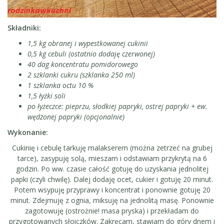
Składniki:
1,5 kg obranej i wypestkowanej cukinii
0,5 kg cebuli (ostatnio dodaję czerwonej)
40 dag koncentratu pomidorowego
2 szklanki cukru (szklanka 250 ml)
1 szklanka octu 10 %
1,5 łyżki soli
po łyżeczce: pieprzu, słodkiej papryki, ostrej papryki + ew.
wędzonej papryki (opcjonalnie)
Wykonanie:
Cukinię i cebulę tarkuję malakserem (można zetrzeć na grubej
tarce), zasypuję solą, mieszam i odstawiam przykrytą na 6
godzin. Po ww. czasie całość gotuję do uzyskania jednolitej
papki (czyli chwilę). Dalej dodaję ocet, cukier i gotuję 20 minut.
Potem wsypuję przyprawy i koncentrat i ponownie gotuję 20
minut. Zdejmuję z ognia, miksuję na jednolitą masę. Ponownie
zagotowuję (ostrożnie! masa pryska) i przekładam do
przygotowanych słoiczków. Zakręcam, stawiam do góry dnem i