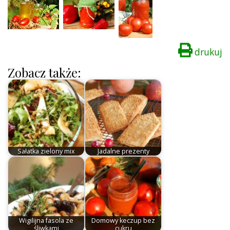
drukuj
Zobacz także:
Sałatka zielony mix
Jadalne prezenty
Wigilijna fasola ze
Domowy keczup bez
śliwkami
cukru