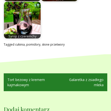
Syrop z czeremchy
Tagged
cukinia
,
pomidory
,
słone przetwory
Nawigacja
Tort bezowy z kremem
Galaretka z zsiadłego
wpisu
kajmakowym
mleka
Dodaj komentarz