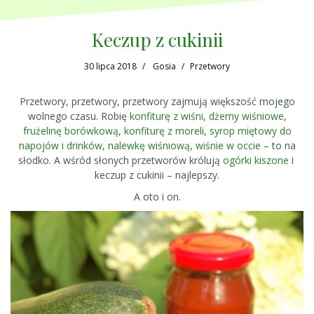
Keczup z cukinii
30 lipca 2018
Gosia
Przetwory
Przetwory, przetwory, przetwory zajmują większość mojego
wolnego czasu. Robię
konfiturę z wiśni
,
dżemy wiśniowe
,
frużelinę borówkową
,
konfiturę z moreli
,
syrop miętowy do
napojów i drinków
,
nalewkę wiśniową
,
wiśnie w occie
– to na
słodko. A wśród słonych przetworów królują
ogórki kiszone
i
keczup z cukinii – najlepszy.
A oto i on.