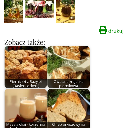
drukuj
Zobacz także:
Pierniczki z Bazylei
Owsiana krajanka
(Basler Leckerli)
piernikowa
Masala chai - korzenna
Chleb orkiszowy na