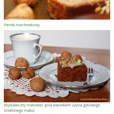
Piernik marchewkowy
Błyskawiczny makowiec
(pod warunkiem użycia gotowego
zmielonego maku)