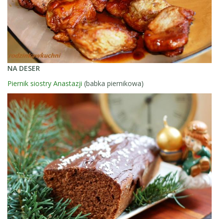
NA DESER
Piernik siostry Anastazji
(babka piernikowa)