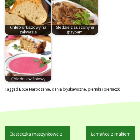
Chleb orkiszowy na
Śledzie z suszonymi
zakwasie
grzybami
Chłodnik wiśniowy
Tagged
Boże Narodzenie
,
dania błyskawiczne
,
pierniki i pierniczki
Nawigacja
Ciasteczka maszynkowe z
Łamańce z makiem