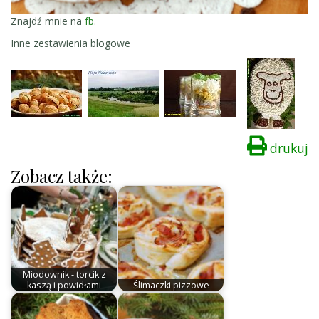
Znajdź mnie na
fb
.
Inne zestawienia blogowe
drukuj
Zobacz także:
Miodownik - torcik z
kaszą i powidłami
Ślimaczki pizzowe