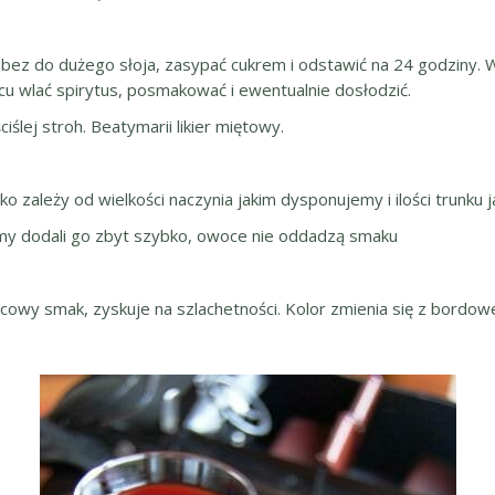
 bez do dużego słoja, zasypać cukrem i odstawić na 24 godziny. 
ącu wlać spirytus, posmakować i ewentualnie dosłodzić.
ślej stroh. Beatymarii likier miętowy.
 zależy od wielkości naczynia jakim dysponujemy i ilości trunku 
śmy dodali go zbyt szybko, owoce nie oddadzą smaku
ocowy smak, zyskuje na szlachetności. Kolor zmienia się z bordow