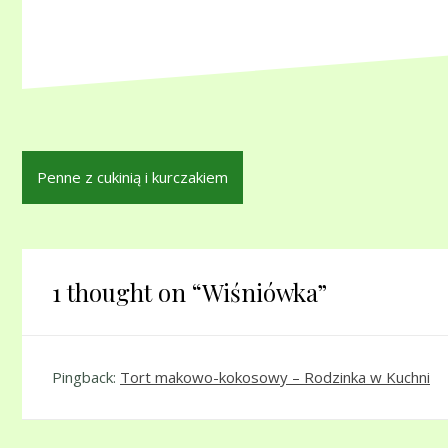
Nawigacja
Penne z cukinią i kurczakiem
wpisu
1 thought on “
Wiśniówka
”
Pingback:
Tort makowo-kokosowy – Rodzinka w Kuchni