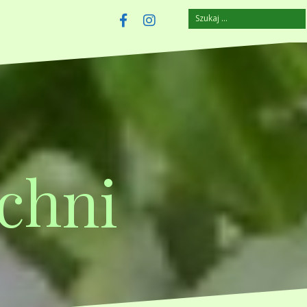
Szukaj:
szczuplejemy.pl
Facebook
Instagram
chni