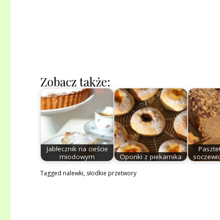
Zobacz także:
Jabłecznik na cieście
Pasztet
miodowym
Oponki z piekarnika
soczewic
Tagged
nalewki
,
słodkie przetwory