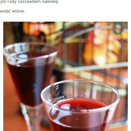
było rady nastawiłam nalewkę.
widać wiśnie.