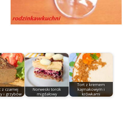
Tort z kremem
 z czarnej
Norweski torcik
kajmakowym i
y i grzybów
migdałowy
krówkami