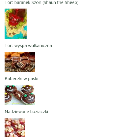
Tort baranek Szon (Shaun the Sheep)
Tort wyspa wulkaniczna
Babeczki w paski
Nadziewane buziaczki