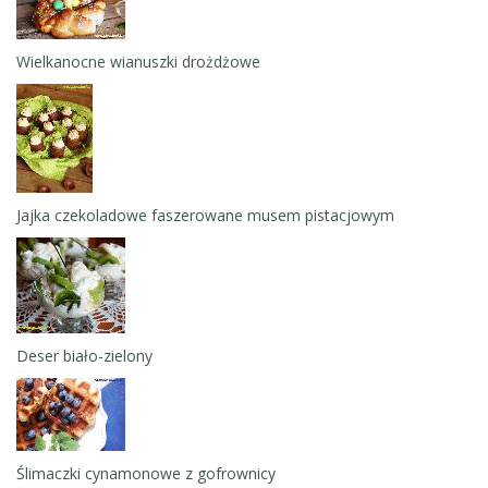
Wielkanocne wianuszki drożdżowe
Jajka czekoladowe faszerowane musem pistacjowym
Deser biało-zielony
Ślimaczki cynamonowe z gofrownicy