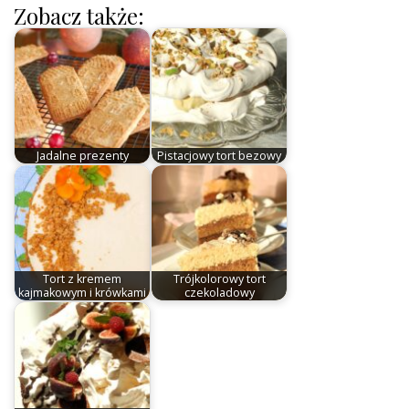
Zobacz także:
Jadalne prezenty
Pistacjowy tort bezowy
Tort z kremem
Trójkolorowy tort
kajmakowym i krówkami
czekoladowy