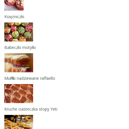
Księżniczki
Babeczki motylki
Muffinki nadziewane raffaello
Kruche ciasteczka stopy Yeti