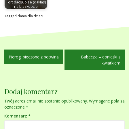
Tort dacquoise (dakłas)
na biszkopcie
Tagged
dania dla dzieci
Nawigacja
Pierogi pieczone z botwiną
Babeczki – doniczki z
wpisu
kwiatkiem
Dodaj komentarz
Twój adres email nie zostanie opublikowany.
Wymagane pola są
oznaczone
*
Komentarz
*