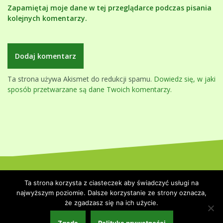
Zapamiętaj moje dane w tej przeglądarce podczas pisania
kolejnych komentarzy.
Ta strona używa Akismet do redukcji spamu.
Dowiedz się, w jaki
sposób przetwarzane są dane Twoich komentarzy.
Dumnie wspierane przez WordPressa
|
Szablon:
Oblique
by
Ta strona korzysta z ciasteczek aby świadczyć usługi na
Themeisle.
najwyższym poziomie. Dalsze korzystanie ze strony oznacza,
że zgadzasz się na ich użycie.
Strona główna
Polityka prywatności
Współpraca i kontakt