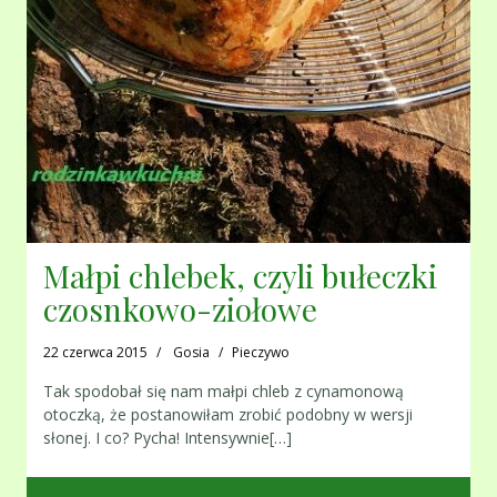
Małpi chlebek, czyli bułeczki
czosnkowo-ziołowe
22 czerwca 2015
Gosia
Pieczywo
Tak spodobał się nam małpi chleb z cynamonową
otoczką, że postanowiłam zrobić podobny w wersji
słonej. I co? Pycha! Intensywnie[…]