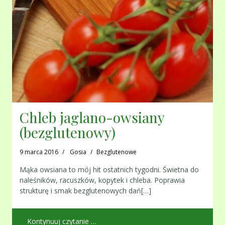
Chleb jaglano-owsiany
(bezglutenowy)
9 marca 2016
Gosia
Bezglutenowe
Mąka owsiana to mój hit ostatnich tygodni. Świetna do
naleśników, racuszków, kopytek i chleba. Poprawia
strukturę i smak bezglutenowych dań[…]
Kontynuuj czytanie …