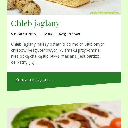
Chleb jaglany
9 kwietnia 2015
Gosia
Bezglutenowe
Chleb jaglany należy ostatnio do moich ulubionych
chlebów bezglutenowych. W smaku przypomina
niesłodką chałkę lub bułkę maślaną. Jest bardzo
delikatny,[…]
Kontynuuj czytanie …