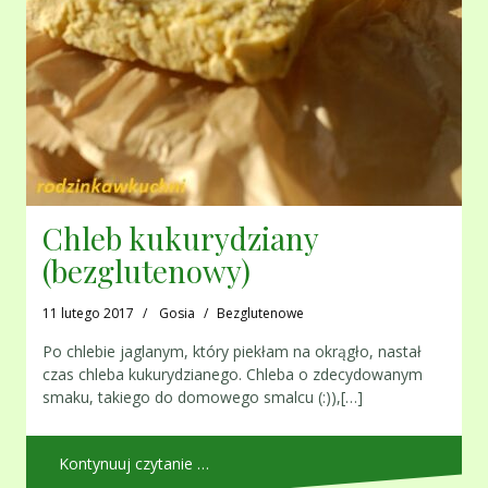
Chleb kukurydziany
(bezglutenowy)
11 lutego 2017
Gosia
Bezglutenowe
Po chlebie jaglanym, który piekłam na okrągło, nastał
czas chleba kukurydzianego. Chleba o zdecydowanym
smaku, takiego do domowego smalcu (:)),[…]
Kontynuuj czytanie …