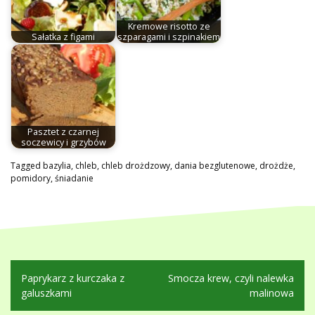
Kremowe risotto ze
Sałatka z figami
szparagami i szpinakiem
Pasztet z czarnej
soczewicy i grzybów
Tagged
bazylia
,
chleb
,
chleb drożdzowy
,
dania bezglutenowe
,
drożdże
,
pomidory
,
śniadanie
Nawigacja
Paprykarz z kurczaka z
Smocza krew, czyli nalewka
wpisu
galuszkami
malinowa