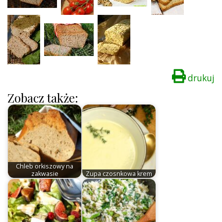
drukuj
Zobacz także:
Chleb orkiszowy na
zakwasie
Zupa czosnkowa krem