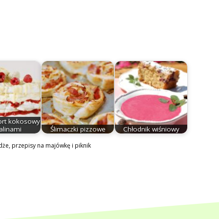
ort kokosowy
alinami
Ślimaczki pizzowe
Chłodnik wiśniowy
dże
,
przepisy na majówkę i piknik