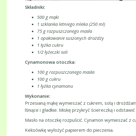
Składniki:
500 g mąki
1 szklanka letniego mleka (250 ml)
75 g rozpuszczonego masła
1 opakowanie suszonych drożdży
1 łyżka cukru
1/2 łyżeczki soli
Cynamonowa otoczka:
100 g rozpuszczonego masła
100 g cukru
1 łyżka cynamonu
Wykonanie:
Przesianą mąkę wymieszać z cukrem, solą i drożdżami
lśniące i gładkie. Miskę przykryć ściereczką i odstawi
Masło na otoczkę rozpuścić. Cynamon wymieszać z c
Keksówkę wyłożyć papierem do pieczenia.