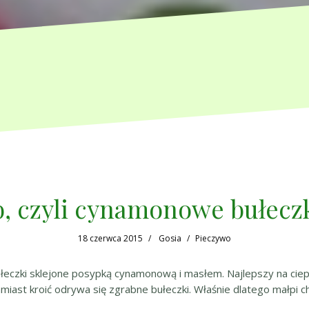
b, czyli cynamonowe bułeczk
18 czerwca 2015
Gosia
Pieczywo
bułeczki sklejone posypką cynamonową i masłem. Najlepszy na ciepł
zamiast kroić odrywa się zgrabne bułeczki. Właśnie dlatego małpi 