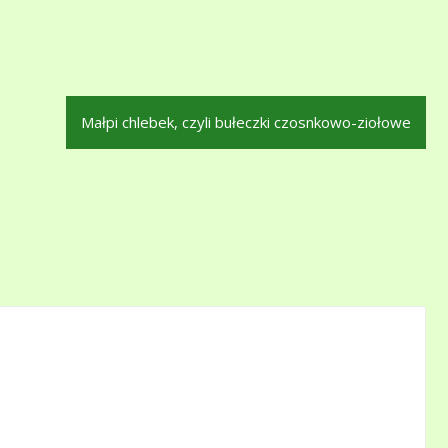
Małpi chlebek, czyli bułeczki czosnkowo-ziołowe