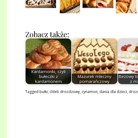
Zobacz także:
Kardamonki, czyli
bułeczki z
Mazurek mleczny
Bezowy t
kardamonem
pomarańczowy
z m
Tagged
bułki
,
chleb drożdzowy
,
cynamon
,
dania dla dzieci
,
droż