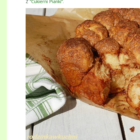
Z
“Cukierni Pianki”
.