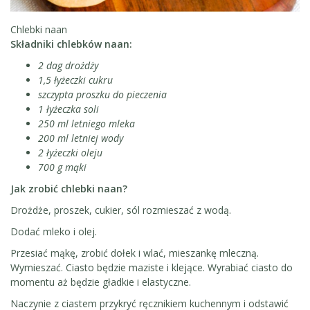
Chlebki naan
Składniki chlebków naan:
2 dag drożdży
1,5 łyżeczki cukru
szczypta proszku do pieczenia
1 łyżeczka soli
250 ml letniego mleka
200 ml letniej wody
2 łyżeczki oleju
700 g mąki
Jak zrobić chlebki naan?
Drożdże, proszek, cukier, sól rozmieszać z wodą.
Dodać mleko i olej.
Przesiać mąkę, zrobić dołek i wlać, mieszankę mleczną.
Wymieszać. Ciasto będzie maziste i klejące. Wyrabiać ciasto do
momentu aż będzie gładkie i elastyczne.
Naczynie z ciastem przykryć ręcznikiem kuchennym i odstawić