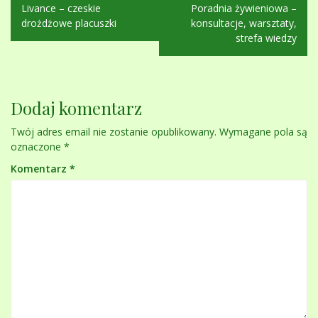
Nawigacja
Livance – czeskie
Poradnia żywieniowa –
wpisu
drożdżowe placuszki
konsultacje, warsztaty,
strefa wiedzy
Dodaj komentarz
Twój adres email nie zostanie opublikowany.
Wymagane pola są
oznaczone
*
Komentarz
*