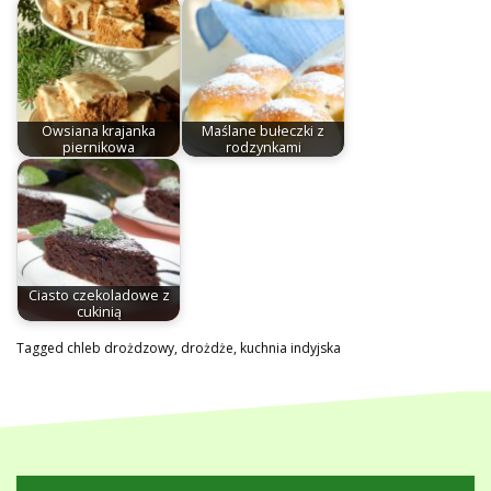
Owsiana krajanka
Maślane bułeczki z
piernikowa
rodzynkami
Ciasto czekoladowe z
cukinią
Tagged
chleb drożdzowy
,
drożdże
,
kuchnia indyjska