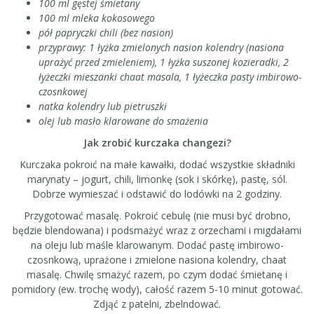
100 ml gęstej śmietany
100 ml mleka kokosowego
pół papryczki chili (bez nasion)
przyprawy: 1 łyżka zmielonych nasion kolendry (nasiona
uprażyć przed zmieleniem), 1 łyżka suszonej kozieradki, 2
łyżeczki mieszanki chaat masala, 1 łyżeczka pasty imbirowo-
czosnkowej
natka kolendry lub pietruszki
olej lub masło klarowane do smażenia
Jak zrobić kurczaka changezi?
Kurczaka pokroić na małe kawałki, dodać wszystkie składniki
marynaty – jogurt, chili, limonkę (sok i skórkę), pastę, sól.
Dobrze wymieszać i odstawić do lodówki na 2 godziny.
Przygotować masalę. Pokroić cebulę (nie musi być drobno,
będzie blendowana) i podsmażyć wraz z orzechami i migdałami
na oleju lub maśle klarowanym. Dodać pastę imbirowo-
czosnkową, uprażone i zmielone nasiona kolendry, chaat
masalę. Chwilę smażyć razem, po czym dodać śmietanę i
pomidory (ew. trochę wody), całość razem 5-10 minut gotować.
Zdjąć z patelni, zbelndować.