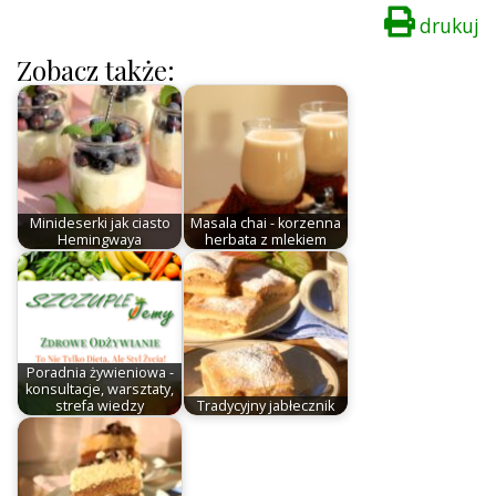
drukuj
Zobacz także:
Minideserki jak ciasto
Masala chai - korzenna
Hemingwaya
herbata z mlekiem
Poradnia żywieniowa -
konsultacje, warsztaty,
strefa wiedzy
Tradycyjny jabłecznik