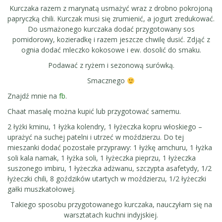
Kurczaka razem z marynatą usmażyć wraz z drobno pokrojoną
papryczką chili. Kurczak musi się zrumienić, a jogurt zredukować.
Do usmażonego kurczaka dodać przygotowany sos
pomidorowy, kozieradkę i razem jeszcze chwilę dusić. Zdjąć z
ognia dodać mleczko kokosowe i ew. dosolić do smaku.
Podawać z ryżem i sezonową surówką.
Smacznego
Znajdź mnie na
fb
.
Chaat masalę można kupić lub przygotować samemu.
2 łyżki kminu, 1 łyżka kolendry, 1 łyżeczka kopru włoskiego –
uprażyć na suchej patelni i utrzeć w moździerzu. Do tej
mieszanki dodać pozostałe przyprawy: 1 łyżkę amchuru, 1 łyżka
soli kala namak, 1 łyżka soli, 1 łyżeczka pieprzu, 1 łyżeczka
suszonego imbiru, 1 łyżeczka adżwanu, szczypta asafetydy, 1/2
łyżeczki chili, 8 goździków utartych w moździerzu, 1/2 łyżeczki
gałki muszkatołowej.
Takiego sposobu przygotowanego kurczaka, nauczyłam się na
warsztatach kuchni indyjskiej.