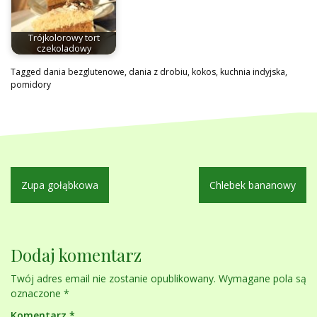
Trójkolorowy tort
czekoladowy
Tagged
dania bezglutenowe
,
dania z drobiu
,
kokos
,
kuchnia indyjska
,
pomidory
Nawigacja
Zupa gołąbkowa
Chlebek bananowy
wpisu
Dodaj komentarz
Twój adres email nie zostanie opublikowany.
Wymagane pola są
oznaczone
*
Komentarz
*