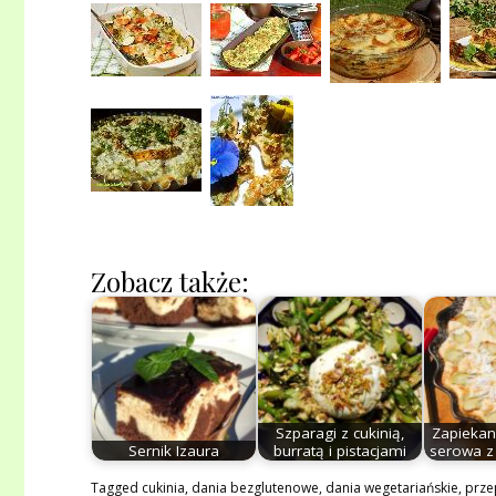
Zobacz także:
Szparagi z cukinią,
Zapiekan
Sernik Izaura
burratą i pistacjami
serowa z
Tagged
cukinia
,
dania bezglutenowe
,
dania wegetariańskie
,
prze