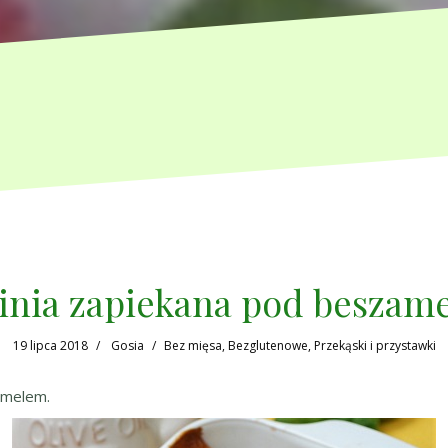
inia zapiekana pod beszam
19 lipca 2018
Gosia
Bez mięsa
,
Bezglutenowe
,
Przekąski i przystawki
zamelem.