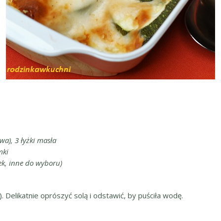
wa), 3 łyżki masła
mki
rek, inne do wyboru)
). Delikatnie oprószyć solą i odstawić, by puściła wodę.