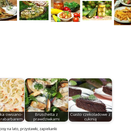
ka owsiano-
Bruschetta z
Ciasto czekoladowe z
 rabarbarem
prawdziwkami
cukinią
pisy na lato
,
przystawki
,
zapiekanki