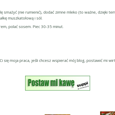
ę smażyć (nie rumienić), dodać zimne mleko (to ważne, dzięki tem
łkę muszkatołową i sól.
erem, polać sosem. Piec 30-35 minut.
 Ci się moja praca, jeśli chcesz wspierać mój blog, postawić mi wirt