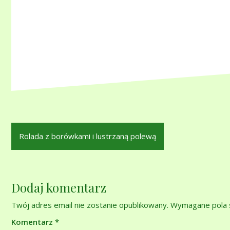
Nawigacja
Rolada z borówkami i lustrzaną polewą
wpisu
Dodaj komentarz
Twój adres email nie zostanie opublikowany.
Wymagane pola 
Komentarz
*