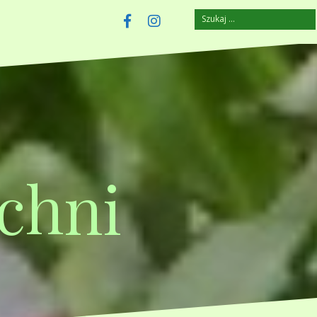
Szukaj:
szczuplejemy.pl
Facebook
Instagram
chni