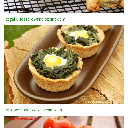
Rogaliki faszerowane szpinakiem
Razowe babeczki ze szpinakiem