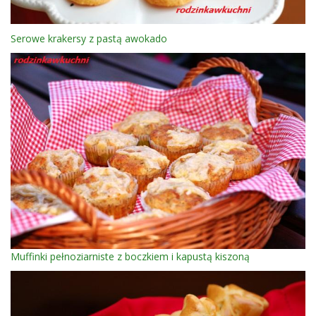
Serowe krakersy z pastą awokado
Muffinki pełnoziarniste z boczkiem i kapustą kiszoną