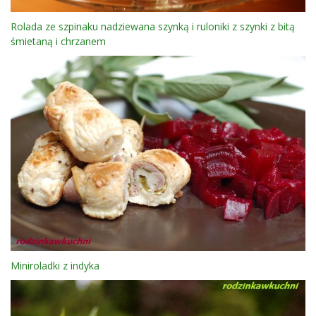
Rolada ze szpinaku nadziewana szynką i ruloniki z szynki z bitą
śmietaną i chrzanem
Miniroladki z indyka