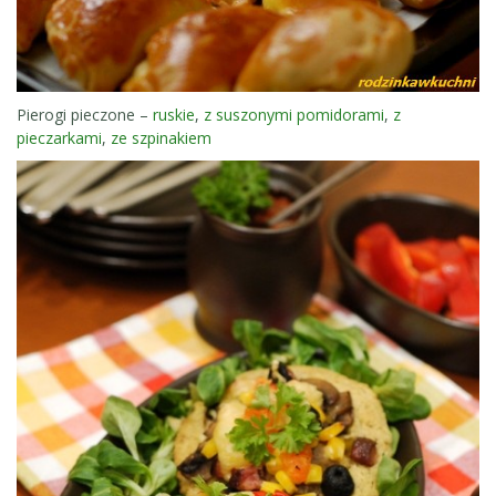
Pierogi pieczone –
ruskie
,
z suszonymi pomidorami
,
z
pieczarkami
,
ze szpinakiem