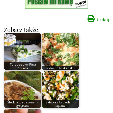
drukuj
Zobacz także:
Tort bezowy Pina
Colada
Ryba po toskańsku
Śledzie z suszonymi
Sałatka z brokułami i
grzybami
jajkami