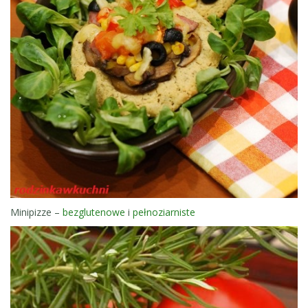
Minipizze –
bezglutenowe
i
pełnoziarniste