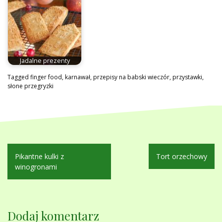
Jadalne prezenty
Tagged
finger food
,
karnawał
,
przepisy na babski wieczór
,
przystawki
,
słone przegryzki
Nawigacja
Pikantne kulki z
Tort orzechowy
wpisu
winogronami
Dodaj komentarz