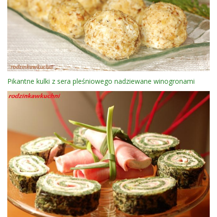
Pikantne kulki z sera pleśniowego nadziewane winogronami