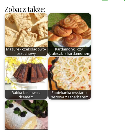
Zobacz także:
Mazurek czekoladowo-
Kardamonki, czyli
orzechowy
bułeczki z kardamonem
Babka kakaowa z
Zapiekanka owsiano-
dżemem
serowa z rabarbarem