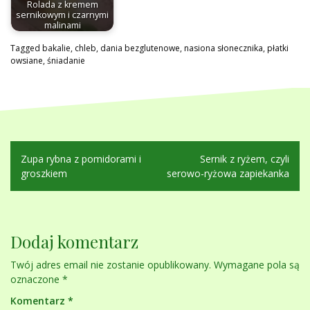
Rolada z kremem
sernikowym i czarnymi
malinami
Tagged
bakalie
,
chleb
,
dania bezglutenowe
,
nasiona słonecznika
,
płatki
owsiane
,
śniadanie
Nawigacja
Zupa rybna z pomidorami i
Sernik z ryżem, czyli
wpisu
groszkiem
serowo-ryżowa zapiekanka
Dodaj komentarz
Twój adres email nie zostanie opublikowany.
Wymagane pola są
oznaczone
*
Komentarz
*