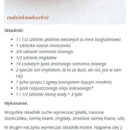
Składniki:
1 i 1/2 szklanki płatków owsianych (u mnie bezglutenowe)
1 szklanka nasion słonecznika
3/4 szklanki siemienia lnianego
1/2 szklanki migdałów
10 czubatych łyżek zmielonego siemienia lnianego
2 łyżeczki soli (myślałam, że to za dużo, ale nie, jest w sam
raz)
1 łyżka syropu z agawy (zastąpiłam lejącym miodem)
5 łyżek rozpuszczonego oleju kokosowego*
1 i 1/2 szklanki letniej wody + 3 łyżki
Wykonanie:
Wszystkie składniki suche wymieszać (płatki, nasiona
słonecznika, siemię lniane, migdały, zmielone siemię lniane, sól).
W drugim naczyniu wymieszać składniki mokre. Najpierw olej z