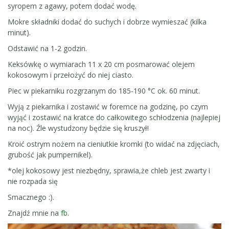
syropem z agawy, potem dodać wodę.
Mokre składniki dodać do suchych i dobrze wymieszać (kilka
minut).
Odstawić na 1-2 godzin.
Keksówkę o wymiarach 11 x 20 cm posmarować olejem
kokosowym i przełożyć do niej ciasto.
Piec w piekarniku rozgrzanym do 185-190 °C ok. 60 minut.
Wyją z piekarnika i zostawić w foremce na godzinę, po czym
wyjąć i zostawić na kratce do całkowitego schłodzenia (najlepiej
na noc). Źle wystudzony będzie się kruszył!
Kroić ostrym nożem na cieniutkie kromki (to widać na zdjęciach,
grubość jak pumpernikel).
*olej kokosowy jest niezbędny, sprawia,że chleb jest zwarty i
nie rozpada się
Smacznego :).
Znajdź mnie na
fb
.