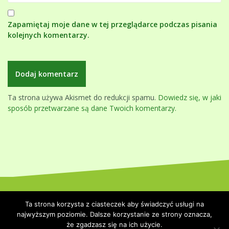
Zapamiętaj moje dane w tej przeglądarce podczas pisania
kolejnych komentarzy.
Ta strona używa Akismet do redukcji spamu.
Dowiedz się, w jaki
sposób przetwarzane są dane Twoich komentarzy.
Dumnie wspierane przez WordPressa
|
Szablon:
Oblique
by
Ta strona korzysta z ciasteczek aby świadczyć usługi na
Themeisle.
najwyższym poziomie. Dalsze korzystanie ze strony oznacza,
że zgadzasz się na ich użycie.