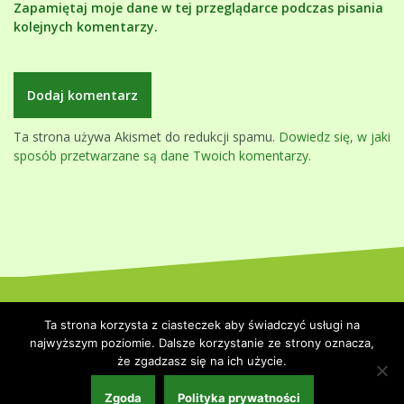
Zapamiętaj moje dane w tej przeglądarce podczas pisania
kolejnych komentarzy.
Ta strona używa Akismet do redukcji spamu.
Dowiedz się, w jaki
sposób przetwarzane są dane Twoich komentarzy.
Dumnie wspierane przez WordPressa
|
Szablon:
Oblique
by
Ta strona korzysta z ciasteczek aby świadczyć usługi na
Themeisle.
najwyższym poziomie. Dalsze korzystanie ze strony oznacza,
że zgadzasz się na ich użycie.
Strona główna
Polityka prywatności
Współpraca i kontakt
Zgoda
Polityka prywatności