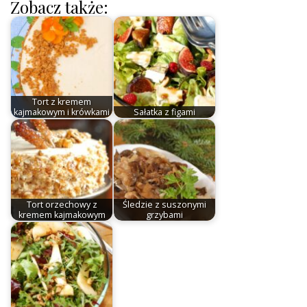
Zobacz także:
Tort z kremem
kajmakowym i krówkami
Sałatka z figami
Tort orzechowy z
Śledzie z suszonymi
kremem kajmakowym
grzybami