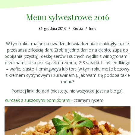
Menu sylwestrowe 2016
31 grudnia 2016
Gosia
Inne
W tym roku, mając na uwadze doświadczenia lat ubiegłych, nie
przesadzę z ilością dań. Zrobię jedno danie na ciepło, zupę do
popijania (czystą), deskę serów i suchych wędlin z winogronami i
orzechami, kilka przekąsek na zimno, 2-3 sałatki. I coś słodkiego
– wafle, ciasto Hemingwaya lub tort (w tym roku może bezowy
z kremem cytrynowym i żurawinami). Jak Wam się podoba takie
menu?
Poniżej linki do dań (niestety, nie wszystko jest na blogu).
Kurczak z suszonymi pomidorami
i czarnym ryżem