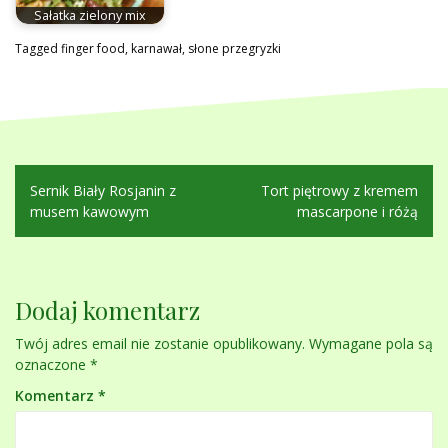
Sałatka zielony mix
Tagged
finger food
,
karnawał
,
słone przegryzki
Nawigacja
Sernik Biały Rosjanin z
Tort piętrowy z kremem
wpisu
musem kawowym
mascarpone i różą
Dodaj komentarz
Twój adres email nie zostanie opublikowany.
Wymagane pola są
oznaczone
*
Komentarz
*