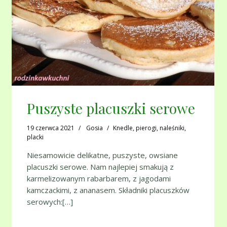
Puszyste placuszki serowe
19 czerwca 2021
Gosia
Knedle, pierogi, naleśniki,
placki
Niesamowicie delikatne, puszyste, owsiane
placuszki serowe. Nam najlepiej smakują z
karmelizowanym rabarbarem, z jagodami
kamczackimi, z ananasem. Składniki placuszków
serowych:[…]