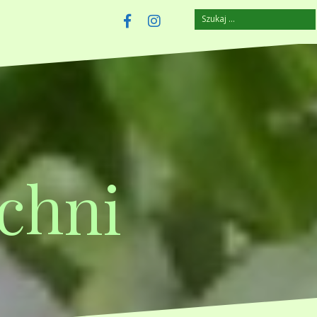
Szukaj:
szczuplejemy.pl
Facebook
Instagram
chni