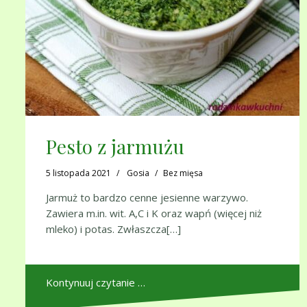
Pesto z jarmużu
5 listopada 2021
Gosia
Bez mięsa
Jarmuż to bardzo cenne jesienne warzywo.
Zawiera m.in. wit. A,C i K oraz wapń (więcej niż
mleko) i potas. Zwłaszcza[…]
Kontynuuj czytanie …