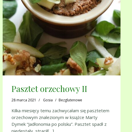
Pasztet orzechowy II
28 marca 2021
Gosia
Bezglutenowe
Kilka miesięcy temu zachwycałam się pasztetem
orzechowym znalezionym w książce Marty
Dymek “Jadłonomia po polsku”. Pasztet spadł z
piedestały, stracił[…]