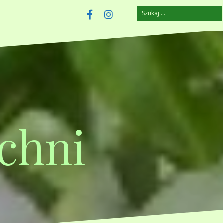
Szukaj:
szczuplejemy.pl
Facebook
Instagram
chni