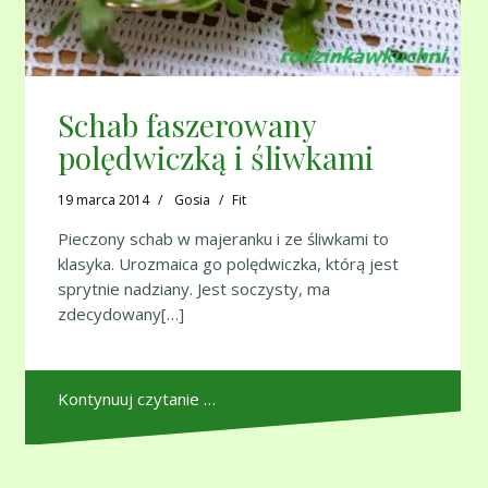
Schab faszerowany
polędwiczką i śliwkami
19 marca 2014
Gosia
Fit
Pieczony schab w majeranku i ze śliwkami to
klasyka. Urozmaica go polędwiczka, którą jest
sprytnie nadziany. Jest soczysty, ma
zdecydowany[…]
Kontynuuj czytanie …