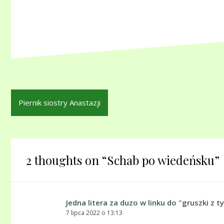
Nawigacja
Piernik siostry Anastazji
wpisu
2 thoughts on “
Schab po wiedeńsku
”
Jedna litera za duzo w linku do "gruszki z
7 lipca 2022 o 13:13