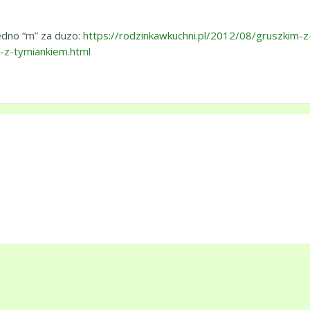
jedno “m” za duzo:
https://rodzinkawkuchni.pl/2012/08/gruszkim-z
i-z-tymiankiem.html