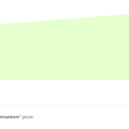
 tymiankem"
pisze: