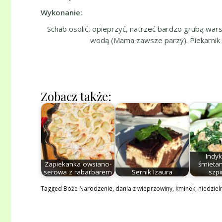
Wykonanie:
Schab osolić, opieprzyć, natrzeć bardzo grubą war
wodą (Mama zawsze parzy). Piekarnik r
Zobacz także:
Indyk
Zapiekanka owsiano-
śmieta
serowa z rabarbarem
Sernik Izaura
szp
Tagged
Boże Narodzenie
,
dania z wieprzowiny
,
kminek
,
niedziel