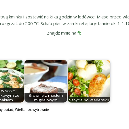
stwą kminku i zostawić na kilka godzin w lodówce. Mięso przed w
ozgrzać do 200 °C. Schab piec w zamkniętej brytfannie ok. 1-1.10
Znajdź mnie na
fb
.
 w sosie
nkowym ze
Brownie z masłem
inakiem
migdałowym
Sznycle po wiedeńsku
ny obiad
,
Wielkanoc wytrawnie