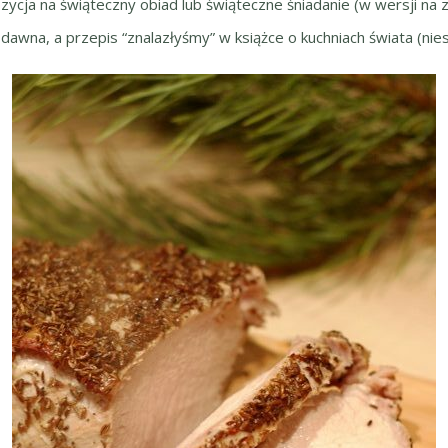
ycja na świąteczny obiad lub świąteczne śniadanie (w wersji na z
wna, a przepis “znalazłyśmy” w książce o kuchniach świata (niestet