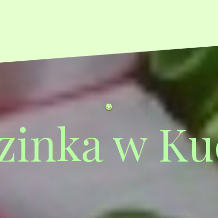
zinka w Ku