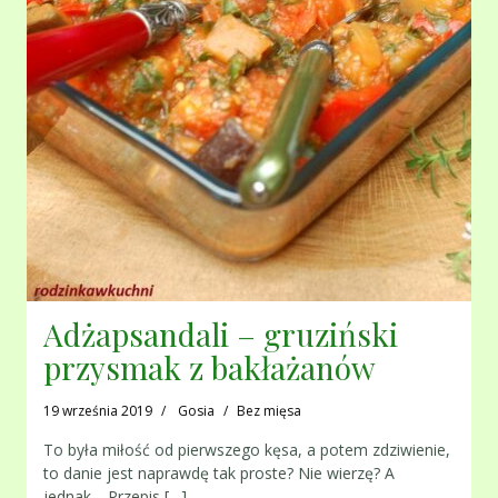
Adżapsandali – gruziński
przysmak z bakłażanów
19 września 2019
Gosia
Bez mięsa
To była miłość od pierwszego kęsa, a potem zdziwienie,
to danie jest naprawdę tak proste? Nie wierzę? A
jednak… Przepis,[…]