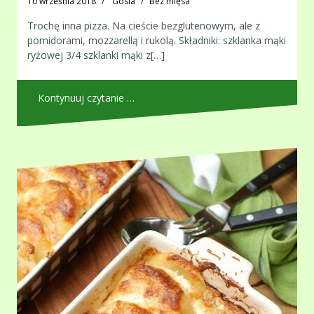
10 września 2018
Gosia
Bez mięsa
Trochę inna pizza. Na cieście bezglutenowym, ale z
pomidorami, mozzarellą i rukolą. Składniki: szklanka mąki
ryżowej 3/4 szklanki mąki z[…]
Kontynuuj czytanie …