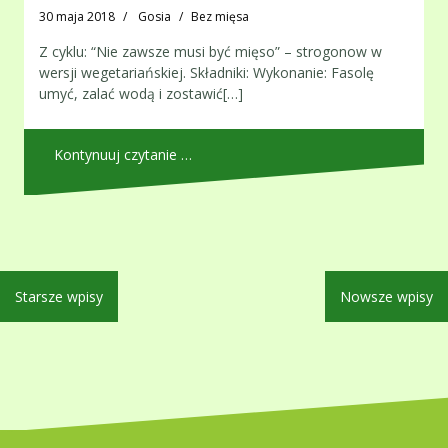
30 maja 2018
Gosia
Bez mięsa
Z cyklu: “Nie zawsze musi być mięso” – strogonow w
wersji wegetariańskiej. Składniki: Wykonanie: Fasolę
umyć, zalać wodą i zostawić[…]
Kontynuuj czytanie …
Nawigacja
Starsze wpisy
Nowsze wpisy
po
wpisach