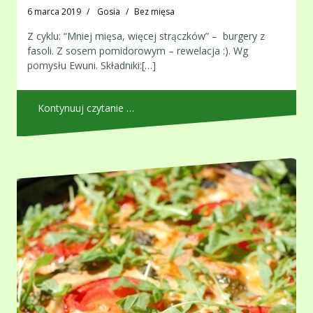
6 marca 2019
Gosia
Bez mięsa
Z cyklu: “Mniej mięsa, więcej strączków” – burgery z
fasoli. Z sosem pomidorowym – rewelacja :). Wg
pomysłu Ewuni. Składniki:[…]
Kontynuuj czytanie …