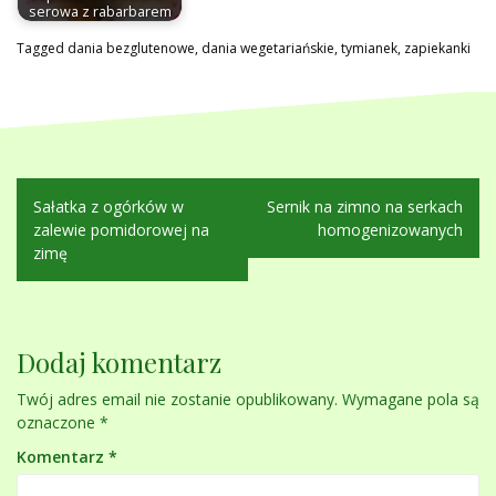
serowa z rabarbarem
Tagged
dania bezglutenowe
,
dania wegetariańskie
,
tymianek
,
zapiekanki
Nawigacja
Sałatka z ogórków w
Sernik na zimno na serkach
wpisu
zalewie pomidorowej na
homogenizowanych
zimę
Dodaj komentarz
Twój adres email nie zostanie opublikowany.
Wymagane pola są
oznaczone
*
Komentarz
*