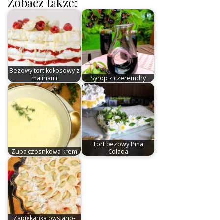
Zobacz także:
Bezowy tort kokosowy z
malinami
Syrop z czeremchy
Tort bezowy Pina
Zupa czosnkowa krem
Colada
Zapiekanka owsiano-