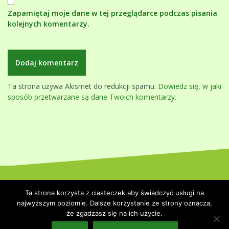
Zapamiętaj moje dane w tej przeglądarce podczas pisania
kolejnych komentarzy.
Ta strona używa Akismet do redukcji spamu.
Dowiedz się, w jaki
sposób przetwarzane są dane Twoich komentarzy.
Dumnie wspierane przez WordPressa
|
Szablon:
Oblique
by
Ta strona korzysta z ciasteczek aby świadczyć usługi na
Themeisle.
najwyższym poziomie. Dalsze korzystanie ze strony oznacza,
że zgadzasz się na ich użycie.
Strona główna
Polityka prywatności