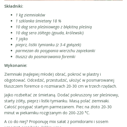
Składniki:
1 kg ziemniaków
1 szklanka śmietany 18 %
10 dag sera pleśniowego z błękitną pleśnią
10 dag sera żółtego (gouda, królewski)
1 jajko
pieprz, listki tymianku (z 3-4 gałązek)
parmezan do posypania wierzchu zapiekanki
tłuszcz do posmarowania foremki
Wykonanie:
Ziemniaki (najlepiej młode) obrać, pokroić w plastry i
obgotować. Odcedzić, przestudzić, ułożyć w posmarowanej
tłuszczem foremce o rozmiarach 20-30 cm w trzech rzędach.
Jajko rozbełtać ze śmietaną. Dodać pokruszony ser pleśniowy,
starty żółty, pieprz i listki tymianku. Masą polać ziemniaki.
Całość posypać startym parmezanem. Piec na złoto 20-30
minut w piekarniku rozgrzanym do 200-220 °C.
A co do niej? Proponuję mix sałat z pomidorami i sosem