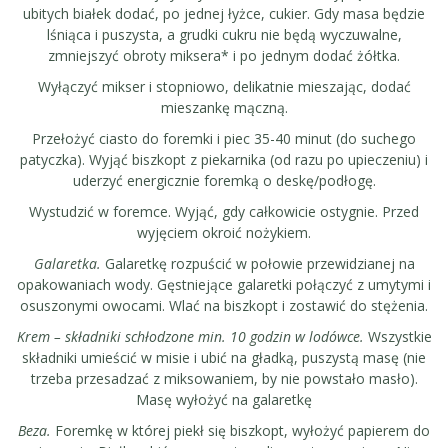
ubitych białek dodać, po jednej łyżce, cukier. Gdy masa będzie
lśniąca i puszysta, a grudki cukru nie będą wyczuwalne,
zmniejszyć obroty miksera* i po jednym dodać żółtka.
Wyłączyć mikser i stopniowo, delikatnie mieszając, dodać
mieszankę mączną.
Przełożyć ciasto do foremki i piec 35-40 minut (do suchego
patyczka). Wyjąć biszkopt z piekarnika (od razu po upieczeniu) i
uderzyć energicznie foremką o deskę/podłogę.
Wystudzić w foremce. Wyjąć, gdy całkowicie ostygnie. Przed
wyjęciem okroić nożykiem.
Galaretka.
Galaretkę rozpuścić w połowie przewidzianej na
opakowaniach wody. Gęstniejące galaretki połączyć z umytymi i
osuszonymi owocami. Wlać na biszkopt i zostawić do stężenia.
Krem – składniki schłodzone min. 10 godzin w lodówce.
Wszystkie
składniki umieścić w misie i ubić na gładką, puszystą masę (nie
trzeba przesadzać z miksowaniem, by nie powstało masło).
Masę wyłożyć na galaretkę
Beza.
Foremkę w której piekł się biszkopt, wyłożyć papierem do