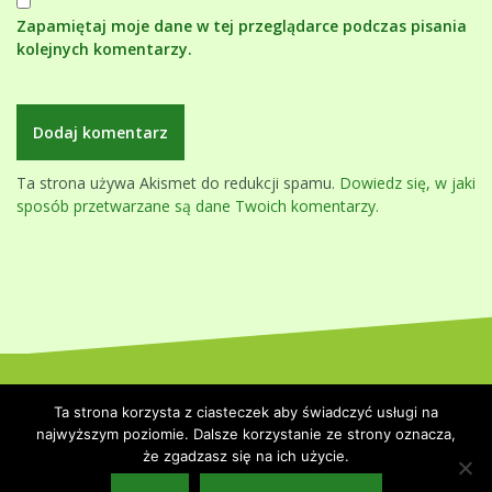
Zapamiętaj moje dane w tej przeglądarce podczas pisania
kolejnych komentarzy.
Ta strona używa Akismet do redukcji spamu.
Dowiedz się, w jaki
sposób przetwarzane są dane Twoich komentarzy.
Dumnie wspierane przez WordPressa
|
Szablon:
Oblique
by
Ta strona korzysta z ciasteczek aby świadczyć usługi na
Themeisle.
najwyższym poziomie. Dalsze korzystanie ze strony oznacza,
że zgadzasz się na ich użycie.
Strona główna
Polityka prywatności