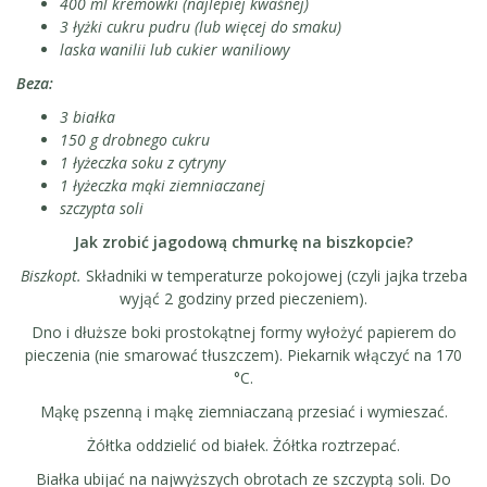
400 ml kremówki (najlepiej kwaśnej)
3 łyżki cukru pudru (lub więcej do smaku)
laska wanilii lub cukier waniliowy
Beza:
3 białka
150 g drobnego cukru
1 łyżeczka soku z cytryny
1 łyżeczka mąki ziemniaczanej
szczypta soli
Jak zrobić jagodową chmurkę na biszkopcie?
Biszkopt.
Składniki w temperaturze pokojowej (czyli jajka trzeba
wyjąć 2 godziny przed pieczeniem).
Dno i dłuższe boki prostokątnej formy wyłożyć papierem do
pieczenia (nie smarować tłuszczem). Piekarnik włączyć na 170
°C.
Mąkę pszenną i mąkę ziemniaczaną przesiać i wymieszać.
Żółtka oddzielić od białek. Żółtka roztrzepać.
Białka ubijać na najwyższych obrotach ze szczyptą soli. Do