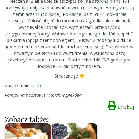
pieczenia. Białka ubić ze szczyptą soli na sztywną pianę. Nie
przerywając ubijania dodawać powoli cukier wymieszany z mąką
ziemniaczaną (po łyżce). Po każdej partii cukru dokładnie
miksując. Całość ubijać do momentu aż grudki cukru nie będą
wyczuwalne. Dodać sok, wymieszać i przełożyć do
przygotowanej formy. Wstawić do nagrzanego do 100 stopni C
piekarnia (opcja z termoobiegiem). Suszyć 2 godziny lub dłużej
(do momentu aż beza będzie krucha i chrupiąca). Pozostawić w
otwartym piekarniku do wystudzenia. Wystudzoną bezę
przełożyć delikatnie na krem. Ciasto schłodzić (2-3 godziny w
lodówce). Kroić ostrym nożem.
Smacznego
Znajdź mnie na
fb
.
Pomysł na podstawie “Moich wypieków”.
drukuj
Zobacz także: