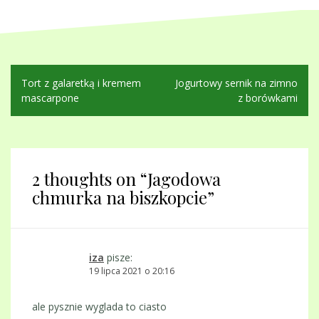
Nawigacja
Tort z galaretką i kremem
Jogurtowy sernik na zimno
wpisu
mascarpone
z borówkami
2 thoughts on “
Jagodowa
chmurka na biszkopcie
”
iza
pisze:
19 lipca 2021 o 20:16
ale pysznie wyglada to ciasto