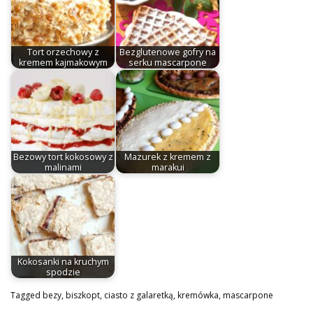
Tort orzechowy z
Bezglutenowe gofry na
kremem kajmakowym
serku mascarpone
Bezowy tort kokosowy z
Mazurek z kremem z
malinami
marakui
Kokosanki na kruchym
spodzie
Tagged
bezy
,
biszkopt
,
ciasto z galaretką
,
kremówka
,
mascarpone