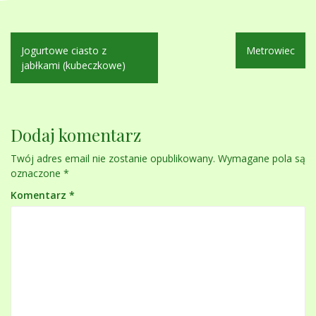
Nawigacja
Jogurtowe ciasto z
Metrowiec
wpisu
jabłkami (kubeczkowe)
Dodaj komentarz
Twój adres email nie zostanie opublikowany.
Wymagane pola są
oznaczone
*
Komentarz
*