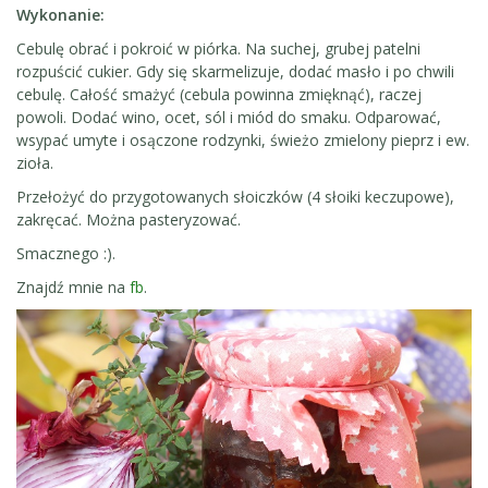
Wykonanie:
Cebulę obrać i pokroić w piórka. Na suchej, grubej patelni
rozpuścić cukier. Gdy się skarmelizuje, dodać masło i po chwili
cebulę. Całość smażyć (cebula powinna zmięknąć), raczej
powoli. Dodać wino, ocet, sól i miód do smaku. Odparować,
wsypać umyte i osączone rodzynki, świeżo zmielony pieprz i ew.
zioła.
Przełożyć do przygotowanych słoiczków (4 słoiki keczupowe),
zakręcać. Można pasteryzować.
Smacznego :).
Znajdź mnie na
fb
.