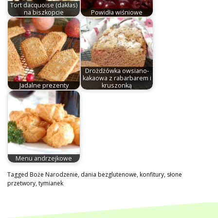
Tort dacquoise (dakłas)
na biszkopcie
Powidła wiśniowe
Drożdżówka owsiano-
kakaowa z rabarbarem i
Jadalne prezenty
kruszonką
Menu andrzejkowe
Tagged
Boże Narodzenie
,
dania bezglutenowe
,
konfitury
,
słone
przetwory
,
tymianek