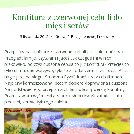
Konfitura z czerwonej cebuli do
mięs i serów
3 listopada 2015
Gosia
Bezglutenowe
,
Przetwory
Przepisów na konfiturę z czerwonej cebuli jest całe mnóstwo.
Przeglądałam je, czytałam i jakoś tak czegoś mi w nich
brakowało, bo czyż duszona cebula to już konfitura? Przecież to
tyko usmażone warzywo, tyle że z dodatkiem cukru i octu. Aż tu
nagle jest, na blogu “Smaczna Pyza”, konfitura z cebuli inaczej.
Najpierw karmelizowana, potem dopiero doprawiona i duszona.
Na podstawie tego przepisu zrobiłam własną wersję konfitury.
Przedstawiam wyśmienity, słodko-słono-kwaśny dodatek do
pieczeni, serów, żytniego chleba.