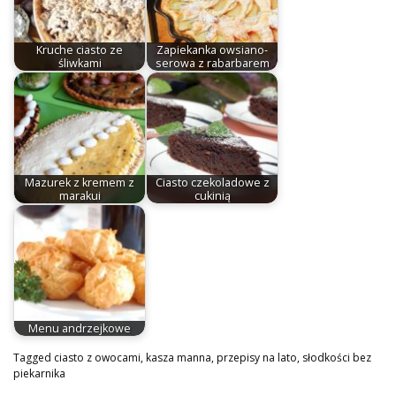
Kruche ciasto ze
Zapiekanka owsiano-
śliwkami
serowa z rabarbarem
Mazurek z kremem z
Ciasto czekoladowe z
marakui
cukinią
Menu andrzejkowe
Tagged
ciasto z owocami
,
kasza manna
,
przepisy na lato
,
słodkości bez
piekarnika