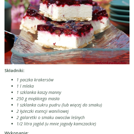
Składniki:
1 paczka krakersów
1 l mleka
1 szklanka kaszy manny
250 g miękkiego masła
1 szklanka cukru pudru (lub więcej do smaku)
2 łyżeczki esencji waniliowej
2 galaretki o smaku owoców leśnych
1/2 litra jagód (u mnie jagody kamczackie)
Wykonanie: