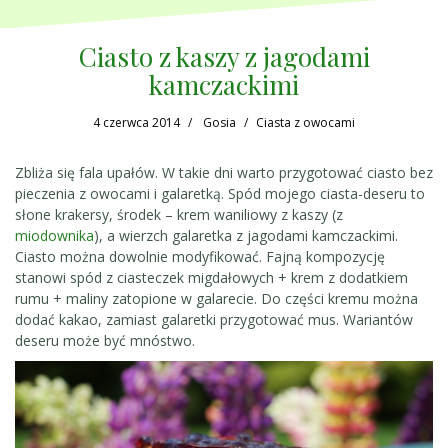
Ciasto z kaszy z jagodami
kamczackimi
4 czerwca 2014
Gosia
Ciasta z owocami
Zbliża się fala upałów. W takie dni warto przygotować ciasto bez
pieczenia z owocami i galaretką. Spód mojego ciasta-deseru to
słone krakersy, środek – krem waniliowy z kaszy (z
miodownika
), a wierzch galaretka z jagodami kamczackimi.
Ciasto można dowolnie modyfikować. Fajną kompozycję
stanowi spód z ciasteczek migdałowych + krem z dodatkiem
rumu + maliny zatopione w galarecie. Do części kremu można
dodać kakao, zamiast galaretki przygotować mus. Wariantów
deseru może być mnóstwo.