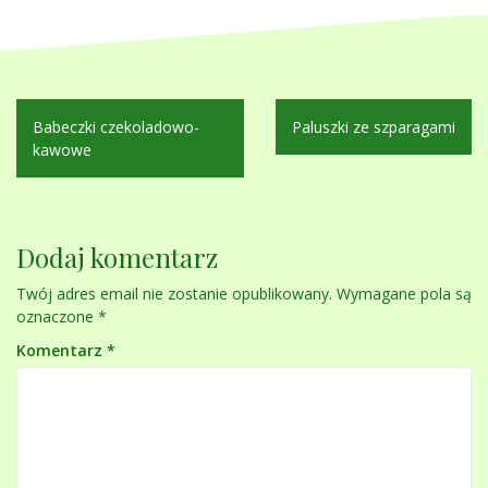
Nawigacja
Babeczki czekoladowo-
Paluszki ze szparagami
wpisu
kawowe
Dodaj komentarz
Twój adres email nie zostanie opublikowany.
Wymagane pola są
oznaczone
*
Komentarz
*