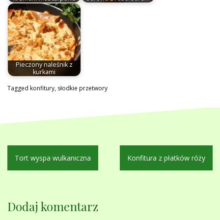
Pieczony naleśnik z
kurkami
Tagged
konfitury
,
słodkie przetwory
Nawigacja
Tort wyspa wulkaniczna
Konfitura z płatków róży
wpisu
Dodaj komentarz