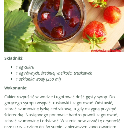
Składniki:
1 kg cukru
1 kg równych, średniej wielkości truskawek
1 szklanka wody (250 ml)
Wykonanie:
Cukier rozpuścić w wodzie i ugotować dość gęsty syrop. Do
gorącego syropu wsypać truskawki i zagotować. Odstawić,
zebrać szumowinę łyżką cedzakową, a gdy ostygną przykryć
ściereczką. Następnego ponownie bardzo powoli zagotować,
zebrać szumowinę i odstawić. W sumie powtarzać tę czynność
przez trzy – cztery dni (w sumie, z pierwszym zagotowaniem,