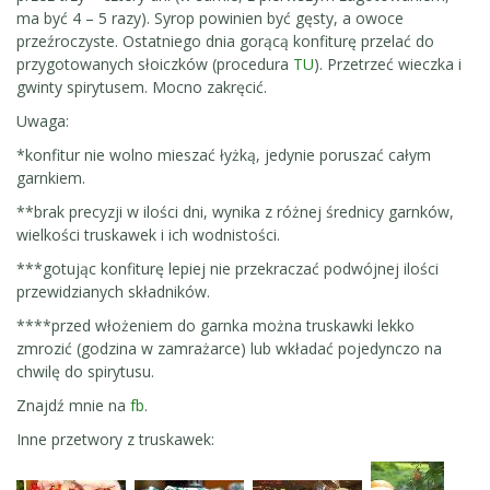
ma być 4 – 5 razy). Syrop powinien być gęsty, a owoce
przeźroczyste. Ostatniego dnia gorącą konfiturę przelać do
przygotowanych słoiczków (procedura
TU
). Przetrzeć wieczka i
gwinty spirytusem. Mocno zakręcić.
Uwaga:
*konfitur nie wolno mieszać łyżką, jedynie poruszać całym
garnkiem.
**brak precyzji w ilości dni, wynika z różnej średnicy garnków,
wielkości truskawek i ich wodnistości.
***gotując konfiturę lepiej nie przekraczać podwójnej ilości
przewidzianych składników.
****przed włożeniem do garnka można truskawki lekko
zmrozić (godzina w zamrażarce) lub wkładać pojedynczo na
chwilę do spirytusu.
Znajdź mnie na
fb
.
Inne przetwory z truskawek: