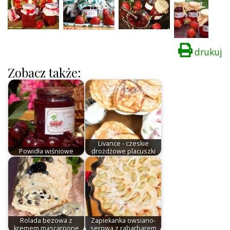
drukuj
Zobacz także:
Livance - czeskie
Powidła wiśniowe
drożdżowe placuszki
Rolada bezowa z
Zapiekanka owsiano-
kremem mascarpone
serowa z rabarbarem