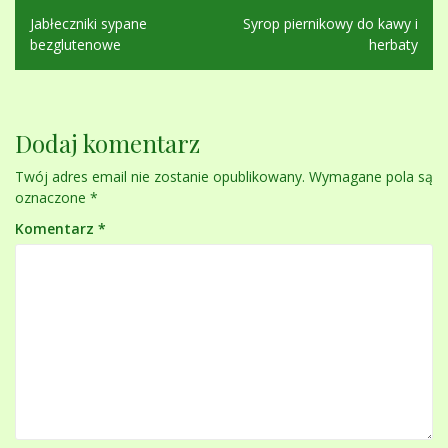
Nawigacja
Jabłeczniki sypane
Syrop piernikowy do kawy i
wpisu
bezglutenowe
herbaty
Dodaj komentarz
Twój adres email nie zostanie opublikowany.
Wymagane pola są
oznaczone
*
Komentarz
*