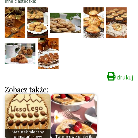
Inne ciasteczka:
drukuj
Zobacz także:
Mazurek mleczny
pomarańczowy
Twarogowe omleciki