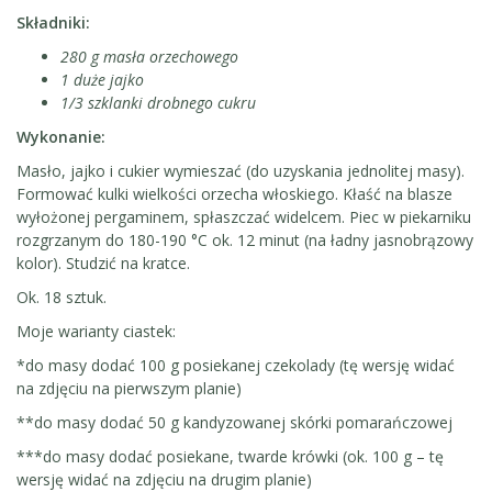
Składniki:
280 g masła orzechowego
1 duże jajko
1/3 szklanki drobnego cukru
Wykonanie:
Masło, jajko i cukier wymieszać (do uzyskania jednolitej masy).
Formować kulki wielkości orzecha włoskiego. Kłaść na blasze
wyłożonej pergaminem, spłaszczać widelcem. Piec w piekarniku
rozgrzanym do 180-190 °C ok. 12 minut (na ładny jasnobrązowy
kolor). Studzić na kratce.
Ok. 18 sztuk.
Moje warianty ciastek:
*do masy dodać 100 g posiekanej czekolady (tę wersję widać
na zdjęciu na pierwszym planie)
**do masy dodać 50 g kandyzowanej skórki pomarańczowej
***do masy dodać posiekane, twarde krówki (ok. 100 g – tę
wersję widać na zdjęciu na drugim planie)