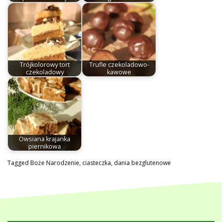
Trójkolorowy tort
Trufle czekoladowo-
czekoladowy
kawowe
Owsiana krajanka
piernikowa
Tagged
Boże Narodzenie
,
ciasteczka
,
dania bezglutenowe