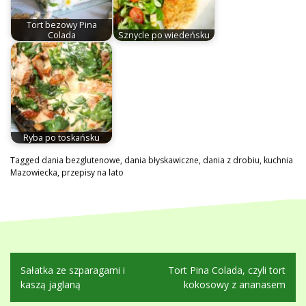
Tort bezowy Pina
Colada
Sznycle po wiedeńsku
Ryba po toskańsku
Tagged
dania bezglutenowe
,
dania błyskawiczne
,
dania z drobiu
,
kuchnia
Mazowiecka
,
przepisy na lato
Nawigacja
Sałatka ze szparagami i
Tort Pina Colada, czyli tort
wpisu
kaszą jaglaną
kokosowy z ananasem