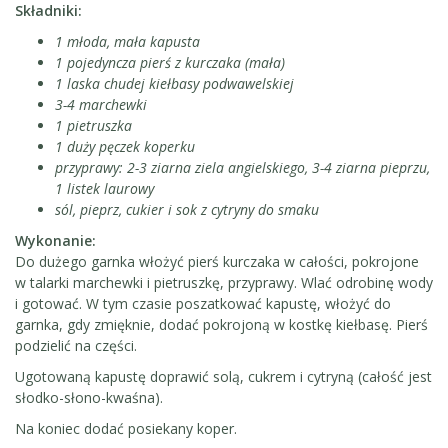
Składniki:
1 młoda, mała kapusta
1 pojedyncza pierś z kurczaka (mała)
1 laska chudej kiełbasy podwawelskiej
3-4 marchewki
1 pietruszka
1 duży pęczek koperku
przyprawy: 2-3 ziarna ziela angielskiego, 3-4 ziarna pieprzu,
1 listek laurowy
sól, pieprz, cukier i sok z cytryny do smaku
Wykonanie:
Do dużego garnka włożyć pierś kurczaka w całości, pokrojone
w talarki marchewki i pietruszkę, przyprawy. Wlać odrobinę wody
i gotować. W tym czasie poszatkować kapustę, włożyć do
garnka, gdy zmięknie, dodać pokrojoną w kostkę kiełbasę. Pierś
podzielić na części.
Ugotowaną kapustę doprawić solą, cukrem i cytryną (całość jest
słodko-słono-kwaśna).
Na koniec dodać posiekany koper.