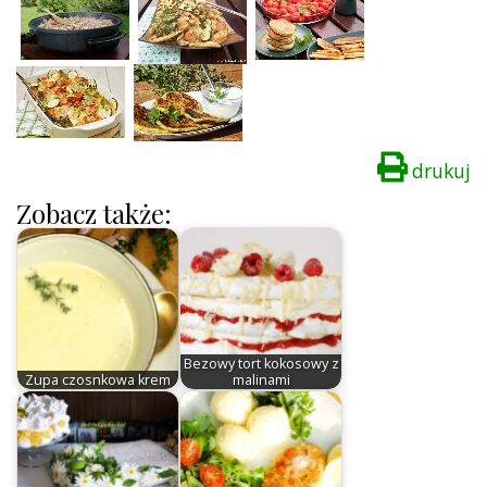
drukuj
Zobacz także:
Bezowy tort kokosowy z
Zupa czosnkowa krem
malinami