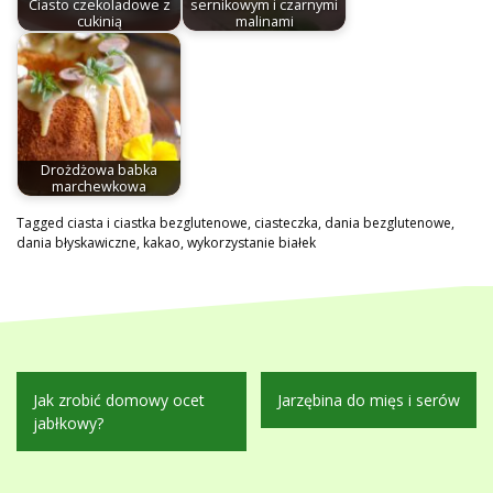
Ciasto czekoladowe z
sernikowym i czarnymi
cukinią
malinami
Drożdżowa babka
marchewkowa
Tagged
ciasta i ciastka bezglutenowe
,
ciasteczka
,
dania bezglutenowe
,
dania błyskawiczne
,
kakao
,
wykorzystanie białek
Nawigacja
Jak zrobić domowy ocet
Jarzębina do mięs i serów
wpisu
jabłkowy?