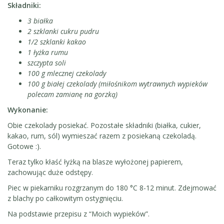
Składniki:
3 białka
2 szklanki cukru pudru
1/2 szklanki kakao
1 łyżka rumu
szczypta soli
100 g mlecznej czekolady
100 g białej czekolady (miłośnikom wytrawnych wypieków
polecam zamianę na gorzką)
Wykonanie:
Obie czekolady posiekać. Pozostałe składniki (białka, cukier,
kakao, rum, sól) wymieszać razem z posiekaną czekoladą.
Gotowe :).
Teraz tylko kłaść łyżką na blasze wyłożonej papierem,
zachowując duże odstępy.
Piec w piekarniku rozgrzanym do 180 °C 8-12 minut. Zdejmować
z blachy po całkowitym ostygnięciu.
Na podstawie przepisu z “Moich wypieków”.