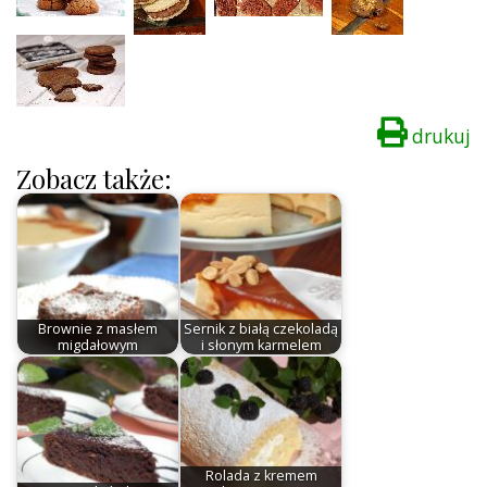
drukuj
Zobacz także:
Brownie z masłem
Sernik z białą czekoladą
migdałowym
i słonym karmelem
Rolada z kremem