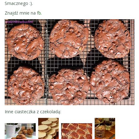
Smacznego :).
Znajdź mnie na
fb
.
Inne ciasteczka z czekoladą: