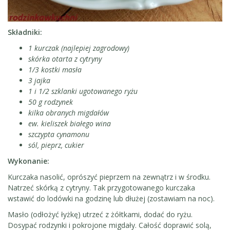
Składniki:
1 kurczak (najlepiej zagrodowy)
skórka otarta z cytryny
1/3 kostki masła
3 jajka
1 i 1/2 szklanki ugotowanego ryżu
50 g rodzynek
kilka obranych migdałów
ew. kieliszek białego wina
szczypta cynamonu
sól, pieprz, cukier
Wykonanie:
Kurczaka nasolić, oprószyć pieprzem na zewnątrz i w środku.
Natrzeć skórką z cytryny. Tak przygotowanego kurczaka
wstawić do lodówki na godzinę lub dłużej (zostawiam na noc).
Masło (odłożyć łyżkę) utrzeć z żółtkami, dodać do ryżu.
Dosypać rodzynki i pokrojone migdały. Całość doprawić solą,