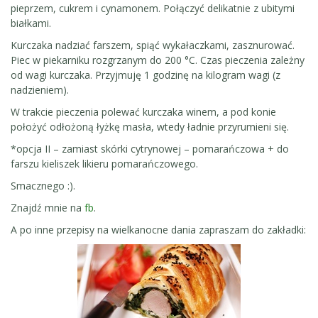
pieprzem, cukrem i cynamonem. Połączyć delikatnie z ubitymi
białkami.
Kurczaka nadziać farszem, spiąć wykałaczkami, zasznurować.
Piec w piekarniku rozgrzanym do 200 °C. Czas pieczenia zależny
od wagi kurczaka. Przyjmuję 1 godzinę na kilogram wagi (z
nadzieniem).
W trakcie pieczenia polewać kurczaka winem, a pod konie
położyć odłożoną łyżkę masła, wtedy ładnie przyrumieni się.
*opcja II – zamiast skórki cytrynowej – pomarańczowa + do
farszu kieliszek likieru pomarańczowego.
Smacznego :).
Znajdź mnie na
fb
.
A po inne przepisy na wielkanocne dania zapraszam do zakładki: