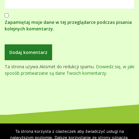
Zapamiętaj moje dane w tej przeglądarce podczas pisania
kolejnych komentarzy.
Ta strona używa Akismet do redukcji spamu.
Dowiedz się, w jaki
sposób przetwarzane są dane Twoich komentarzy.
Dumnie wspierane przez WordPressa
|
Szablon:
Oblique
by
Ta strona korzysta z ciasteczek aby świadczyć usługi na
Themeisle.
najwyższym poziomie. Dalsze korzystanie ze strony oznacza,