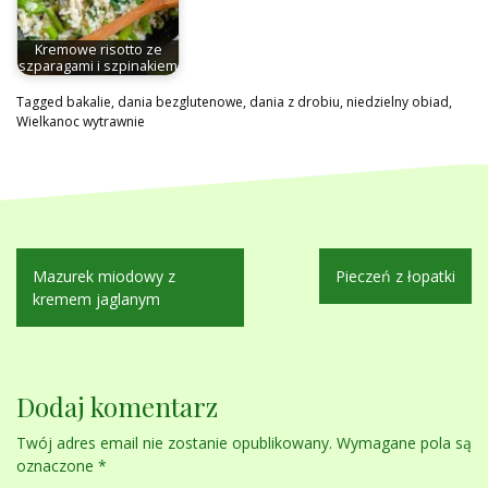
Kremowe risotto ze
szparagami i szpinakiem
Tagged
bakalie
,
dania bezglutenowe
,
dania z drobiu
,
niedzielny obiad
,
Wielkanoc wytrawnie
Nawigacja
Mazurek miodowy z
Pieczeń z łopatki
wpisu
kremem jaglanym
Dodaj komentarz
Twój adres email nie zostanie opublikowany.
Wymagane pola są
oznaczone
*