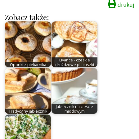
drukuj
Zobacz także:
Livance - czeskie
Oponki z piekarnika
drożdżowe placuszki
Jabłecznik na cieście
Tradycyjny jabłecznik
miodowym