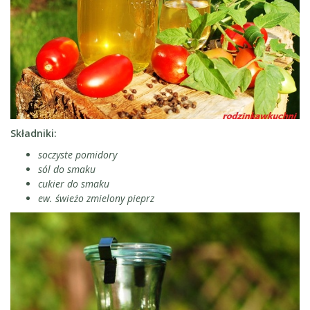
Składniki:
soczyste pomidory
sól do smaku
cukier do smaku
ew. świeżo zmielony pieprz