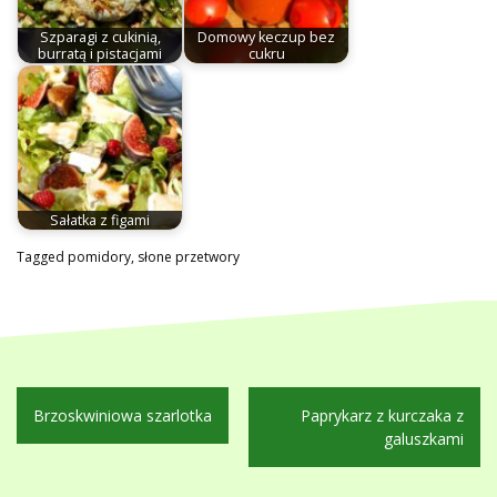
Szparagi z cukinią,
Domowy keczup bez
burratą i pistacjami
cukru
Sałatka z figami
Tagged
pomidory
,
słone przetwory
Nawigacja
Brzoskwiniowa szarlotka
Paprykarz z kurczaka z
wpisu
galuszkami