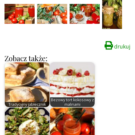
drukuj
Zobacz także:
Bezowy tort kokosowy z
Tradycyjny jabłecznik
malinami