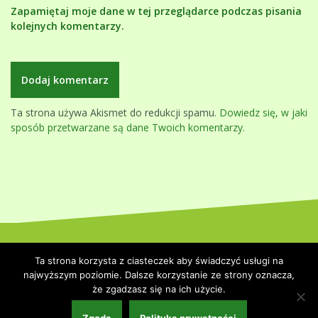
Zapamiętaj moje dane w tej przeglądarce podczas pisania
kolejnych komentarzy.
Ta strona używa Akismet do redukcji spamu.
Dowiedz się, w jaki
sposób przetwarzane są dane Twoich komentarzy.
Dumnie wspierane przez WordPressa
|
Szablon:
Oblique
by
Ta strona korzysta z ciasteczek aby świadczyć usługi na
Themeisle.
najwyższym poziomie. Dalsze korzystanie ze strony oznacza,
że zgadzasz się na ich użycie.
Strona główna
Polityka prywatności
Współpraca i kontakt