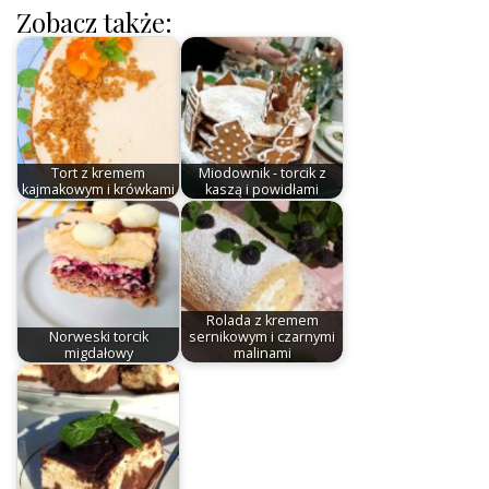
Zobacz także:
Tort z kremem
Miodownik - torcik z
kajmakowym i krówkami
kaszą i powidłami
Rolada z kremem
Norweski torcik
sernikowym i czarnymi
migdałowy
malinami