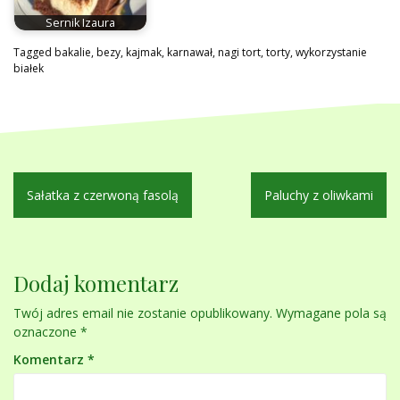
Sernik Izaura
Tagged
bakalie
,
bezy
,
kajmak
,
karnawał
,
nagi tort
,
torty
,
wykorzystanie
białek
Nawigacja
Sałatka z czerwoną fasolą
Paluchy z oliwkami
wpisu
Dodaj komentarz
Twój adres email nie zostanie opublikowany.
Wymagane pola są
oznaczone
*
Komentarz
*