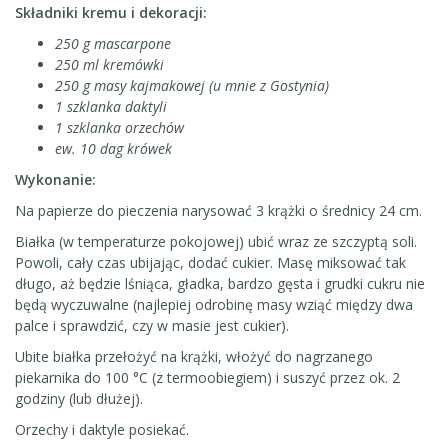
Składniki kremu i dekoracji:
250 g mascarpone
250 ml kremówki
250 g masy kajmakowej (u mnie z Gostynia)
1 szklanka daktyli
1 szklanka orzechów
ew. 10 dag krówek
Wykonanie:
Na papierze do pieczenia narysować 3 krążki o średnicy 24 cm.
Białka (w temperaturze pokojowej) ubić wraz ze szczyptą soli.
Powoli, cały czas ubijając, dodać cukier. Masę miksować tak
długo, aż będzie lśniąca, gładka, bardzo gęsta i grudki cukru nie
będą wyczuwalne (najlepiej odrobinę masy wziąć między dwa
palce i sprawdzić, czy w masie jest cukier).
Ubite białka przełożyć na krążki, włożyć do nagrzanego
piekarnika do 100 °C (z termoobiegiem) i suszyć przez ok. 2
godziny (lub dłużej).
Orzechy i daktyle posiekać.