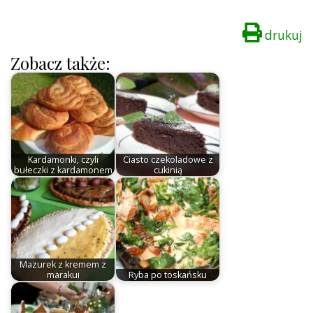
drukuj
Zobacz także:
Kardamonki, czyli
Ciasto czekoladowe z
bułeczki z kardamonem
cukinią
Mazurek z kremem z
marakui
Ryba po toskańsku