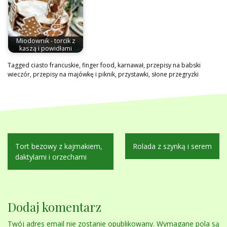
Miodownik - torcik z
kaszą i powidłami
Tagged
ciasto francuskie
,
finger food
,
karnawał
,
przepisy na babski
wieczór
,
przepisy na majówkę i piknik
,
przystawki
,
słone przegryzki
Nawigacja
Tort bezowy z kajmakiem,
Rolada z szynką i serem
wpisu
daktylami i orzechami
Dodaj komentarz
Twój adres email nie zostanie opublikowany.
Wymagane pola są