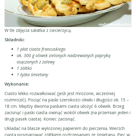
W tle zdjęcia sałatka z ciecierzycą.
Składniki:
1 płat ciasta francuskiego
ok. 300 g oliwek zielonych nadziewanych papryką
osączonych z zalewy
1 żółtko
1 łyżka śmietany
Wykonanie:
Ciasto lekko rozwałkować (jeśli jest mrożone, wcześniej
rozmrozić). Pociąć na paski szerokości oliwki i długości ok. 15 –
18 cm. Między dwoma paskami ciasta ułożyć 6 oliwek. Brzeg
zacisnąć i paski ciasta owinąć wokół oliwek (na przemian jeden i
drugi pasek ciasta). Koniec zacisnąć.
Układać na blasze wyłożonej papierem do pieczenia. Wierzch
ciasta posmarować żółtkiem roztrzepanym ze śmietaną. Piec w