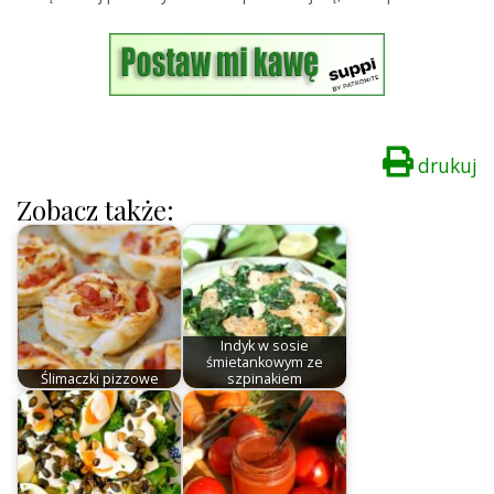
drukuj
Zobacz także:
Indyk w sosie
śmietankowym ze
Ślimaczki pizzowe
szpinakiem