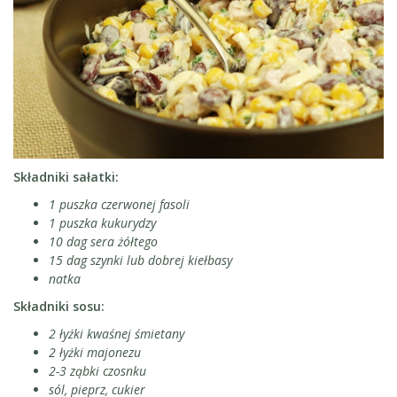
Składniki sałatki:
1 puszka czerwonej fasoli
1 puszka kukurydzy
10 dag sera żółtego
15 dag szynki lub dobrej kiełbasy
natka
Składniki sosu:
2 łyżki kwaśnej śmietany
2 łyżki majonezu
2-3 ząbki czosnku
sól, pieprz, cukier