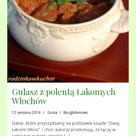
Gulasz z polentą Łakomych
Włochów
12 sierpnia 2014
Gosia
Bezglutenowe
Danie, które przyrządzamy na podstawie książki “Dwaj
Łakomi Włosi”. I choć autorzy przekonują, że łączy w
sobie trzy regiony włoskie,[…]