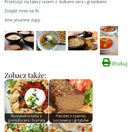
Przełożyć na talerz razem z kulkami sera i grzankami.
Znajdź mnie na
fb
.
Inne jesienne zupy:
drukuj
Zobacz także:
Rustykalna tarta z
Pasztet z czarnej
pomidorami i burratą
soczewicy i grzybów