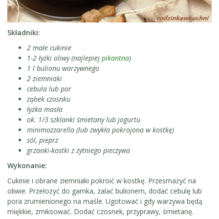
Składniki:
2 małe cukinie
1-2 łyżki oliwy (najlepiej
pikantna
)
1 l bulionu warzywnego
2 ziemniaki
cebula lub por
ząbek czosnku
łyżka masła
ok. 1/3 szklanki śmietany lub jogurtu
minimozzarella (lub zwykła pokrojona w kostkę)
sól, pieprz
grzanki-kostki z żytniego pieczywa
Wykonanie:
Cukinie i obrane ziemniaki pokroić w kostkę. Przesmażyć na
oliwie. Przełożyć do garnka, zalać bulionem, dodać cebulę lub
pora zrumienionego na maśle. Ugotować i gdy warzywa będą
miękkie, zmiksować. Dodać czosnek, przyprawy, śmietanę.