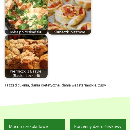
Ryba po toskańsku
Ślimaczki pizzowe
Pierniczki z Bazylei
(Basler Leckerli)
Tagged
cukinia
,
dania dietetyczne
,
dania wegetariańskie
,
zupy
Nawigacja
Mocno czekoladowe
Korzenny dżem śliwkowy