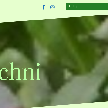
Szukaj:
szczuplejemy.pl
Facebook
Instagram
chni