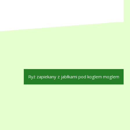
Ryż zapiekany z jabłkami pod koglem moglem