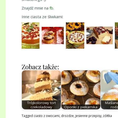
Znajdź mnie na
fb
.
Inne ciasta ze śliwkami:
Zobacz także:
Trójkolorowy tort
Maślane
czekoladowy
Oponki z piekarnika
rod
Tagged
ciasto z owocami
,
drożdże
,
jesienne przepisy
,
żółtka