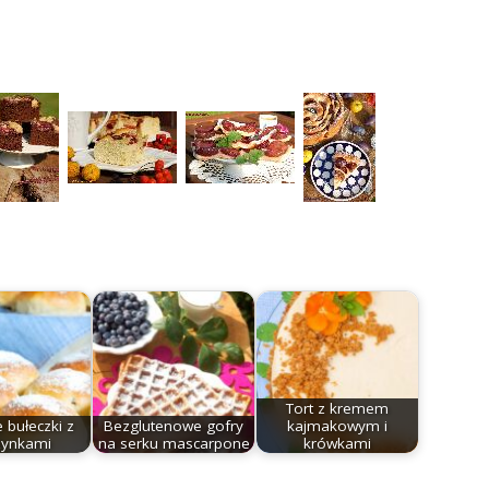
Tort z kremem
 bułeczki z
Bezglutenowe gofry
kajmakowym i
zynkami
na serku mascarpone
krówkami