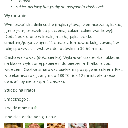
1 białko
cukier perłowy lub gruby do posypania ciasteczek
Wykonanie:
Wymieszać składniki suche (mąki: ryżową, ziemniaczaną, kakao,
gumę guar, proszek do pieczenia, cukier, cukier waniliowy).
Dodać pokrojone w kostkę masło, jajka, żółtko,
śmietanę/jogurt. Zagnieść ciasto. Uformować kulę, zawinąć w
folię spożywczą i wstawić do lodówki na 30-60 minut.
Ciasto wałkować (dość cienko). Wykrawać ciasteczka i układać
na blasze wyłożonej papierem do pieczenia . Białko rozbić
widelcem. Ciastka smarować białkiem i posypywać cukrem. Piec
w piekarniku rozgrzanym do 180 °C (ok.12 minut, ale trzeba
uważać, by nie przypalić ciastek).
Studzić na kratce.
Smacznego :).
Znajdź mnie na
fb.
Inne ciasteczka bez glutenu: