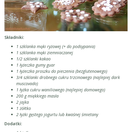
Składniki
:
1 szklanka mąki ryżowej (+ do podsypania)
1 szklanka mąki ziemniaczanej
1/2 szklanki kakao
1 łyżeczka gumy guar
1 łyżeczka proszku do pieczenia (bezglutenowego)
3/4 szklanki drobnego cukru trzcinowego (najlepiej dark
muscovado)
1 łyżka cukru waniliowego (najlepiej domowego)
200 g miękkiego masła
2 jajka
1 żółtko
2 łyżki gęstego jogurtu lub kwaśnej śmietany
Dodatki: