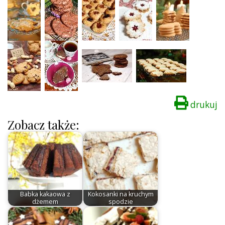
drukuj
Zobacz także:
Babka kakaowa z
Kokosanki na kruchym
dżemem
spodzie