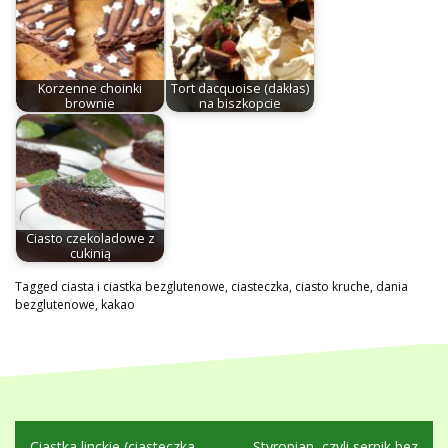
Korzenne choinki
Tort dacquoise (dakłas)
brownie
na biszkopcie
Ciasto czekoladowe z
cukinią
Tagged
ciasta i ciastka bezglutenowe
,
ciasteczka
,
ciasto kruche
,
dania
bezglutenowe
,
kakao
Nawigacja
Ciastka linckie (ciasteczka
Styropian, czyli sernik bez