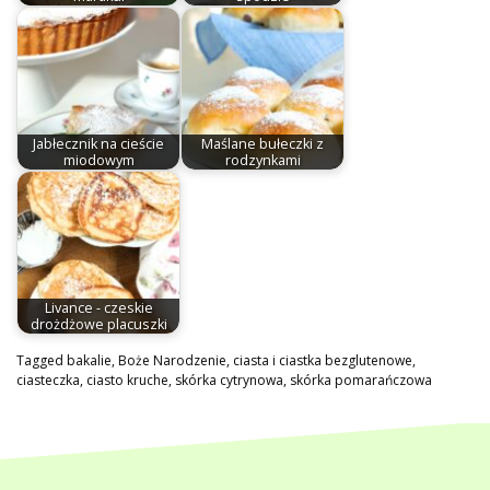
Jabłecznik na cieście
Maślane bułeczki z
miodowym
rodzynkami
Livance - czeskie
drożdżowe placuszki
Tagged
bakalie
,
Boże Narodzenie
,
ciasta i ciastka bezglutenowe
,
ciasteczka
,
ciasto kruche
,
skórka cytrynowa
,
skórka pomarańczowa