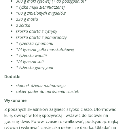
300 g mąki ryżowej (+ do podsypania)*
1 łyżka mąki ziemniaczanej
100 g zmielonych migdałów
230 g masła
2 żółtka
skórka otarta z cytryny
skórka otarta z pomarańczy
1 łyżeczka cynamonu
1/4 łyżeczki gałki muszkatołowej
1 łyżeczka wanilii
1/4 łyżeczki soli
1 łyżeczka gumy guar
Dodatki:
słoiczek dżemu malinowego
cukier puder do oprószenia ciastek
Wykonanie:
Z podanych składników zagnieść szybko ciasto. Uformować
kulę, owinąć w folię spożywczą i wstawić do lodówki na
godzinę-dwie. Po ww. czasie rozwałkować, podsypując mąką
ryżową i wykrawać ciasteczka pełne i ze dziurką. Układać na