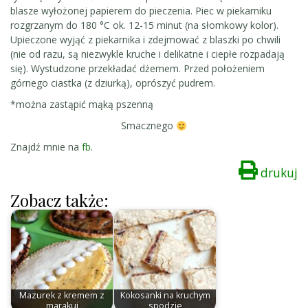
blasze wyłożonej papierem do pieczenia. Piec w piekarniku
rozgrzanym do 180 °C ok. 12-15 minut (na słomkowy kolor).
Upieczone wyjąć z piekarnika i zdejmować z blaszki po chwili
(nie od razu, są niezwykle kruche i delikatne i ciepłe rozpadają
się). Wystudzone przekładać dżemem. Przed położeniem
górnego ciastka (z dziurką), oprószyć pudrem.
*można zastąpić mąką pszenną
Smacznego
Znajdź mnie na
fb.
drukuj
Zobacz także:
Mazurek z kremem z
Kokosanki na kruchym
marakui
spodzie