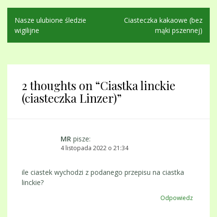
Nawigacja
Nasze ulubione śledzie
Ciasteczka kakaowe (bez
wpisu
wigilijne
mąki pszennej)
2 thoughts on “
Ciastka linckie
(ciasteczka Linzer)
”
MR
pisze:
4 listopada 2022 o 21:34
ile ciastek wychodzi z podanego przepisu na ciastka
linckie?
Odpowiedz