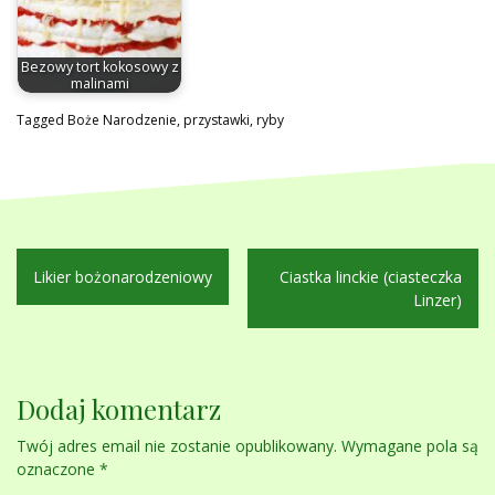
Bezowy tort kokosowy z
malinami
Tagged
Boże Narodzenie
,
przystawki
,
ryby
Nawigacja
Likier bożonarodzeniowy
Ciastka linckie (ciasteczka
wpisu
Linzer)
Dodaj komentarz
Twój adres email nie zostanie opublikowany.
Wymagane pola są
oznaczone
*