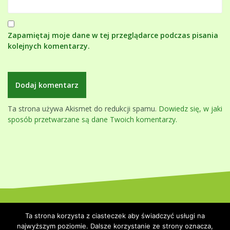
Zapamiętaj moje dane w tej przeglądarce podczas pisania
kolejnych komentarzy.
Ta strona używa Akismet do redukcji spamu.
Dowiedz się, w jaki
sposób przetwarzane są dane Twoich komentarzy.
Dumnie wspierane przez WordPressa
|
Szablon:
Oblique
by
Ta strona korzysta z ciasteczek aby świadczyć usługi na
Themeisle.
najwyższym poziomie. Dalsze korzystanie ze strony oznacza,