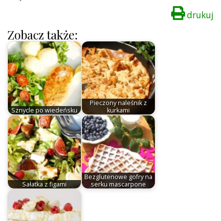
drukuj
Zobacz także:
Pieczony naleśnik z
Sznycle po wiedeńsku
kurkami
Bezglutenowe gofry na
Sałatka z figami
serku mascarpone