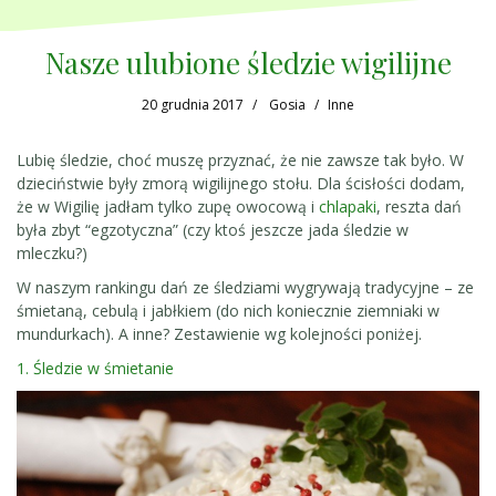
Nasze ulubione śledzie wigilijne
20 grudnia 2017
Gosia
Inne
Lubię śledzie, choć muszę przyznać, że nie zawsze tak było. W
dzieciństwie były zmorą wigilijnego stołu. Dla ścisłości dodam,
że w Wigilię jadłam tylko zupę owocową i
chlapaki
, reszta dań
była zbyt “egzotyczna” (czy ktoś jeszcze jada śledzie w
mleczku?)
W naszym rankingu dań ze śledziami wygrywają tradycyjne – ze
śmietaną, cebulą i jabłkiem (do nich koniecznie ziemniaki w
mundurkach). A inne? Zestawienie wg kolejności poniżej.
1. Śledzie w śmietanie