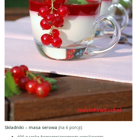
Składniki –
masa serowa
(na 6 porcji):
400 g serka homogenizowanego waniliowego