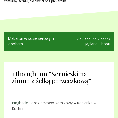
chmurką
,
serniki
,
słodkości bez piekarnika
Nawigacja
Makaron w sosie serowym
Zapiekanka z kaszy
wpisu
z bobem
jaglanej i bobu
1 thought on “
Serniczki na
zimno z żelką porzeczkową
”
Pingback:
Torcik bezowo-sernikowy – Rodzinka w
Kuchni