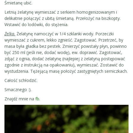
Śmietanę ubić.
Letnią żelatynę wymieszać z serkiem homogenizowanym i
delikatnie połączyć z ubitą śmietaną. Przełożyć na biszkopty.
Wstawić do lodówki, do stężenia.
Żelka.
Żelatynę namoczyć w 1/4 szklanki wody. Porzeczki
wymieszać z cukrem, lekko zgnieść. Zagotować. Przetrzeć, by
masa była gładka bez pestek. Zmierzyć powstały płyn, powinno
być 250 ml (jeśli nie, dodać wodę), ew. doprawić. Zagotować,
zdjąć z ognia, dodać żelatynę (najlepiej z żelatyną postępować
zgodnie z instrukcją na opakowaniu), wymieszać. Zostawić do
wystudzenia. Tężejącą masę położyć zastygniętych serniczkach.
Całość schłodzić.
Smacznego :).
Znajdź mnie na
fb
.