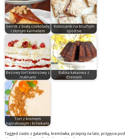
Sernik z białą czekoladą
Kokosanki na kruchym
i słonym karmelem
spodzie
Bezowy tort kokosowy z
Babka kakaowa z
malinami
dżemem
Tort z kremem
kajmakowym i krówkami
Tagged
ciasto z galaretką
,
kremówka
,
przepisy na lato
,
przyjęcia pod