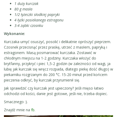
1 duży kurczak
80 g masła
1/2 łyżeczki słodkiej papryki
4 łyżki posiekanego estragonu
3-4 ząbki czosnku
Wykonanie:
Kurczaka umyć osuszyć, posolić i delikatnie oprószyć pieprzem.
Czosnek przecisnąć przez praskę, utrzeć z masłem, papryką i
estragonem. Masą posmarować kurczaka. Zostawić w
chłodnym miejscu na 1-2 godziny. Kurczaka włożyć do
brytfanny, przykryć i piec 1,5-2 godzin (w zależności od wagi, ja
lubię jak kurczak się wręcz rozpada, dlatego piekę dość długo) w
piekarniku rozgrzanym do 200 °C. 15-20 minut przed końcem
pieczenia odkryć, by kurczak przyrumienił się.
Jak sprawdzić czy kurczak jest upieczony? Jeśli mięso łatwo
odchodzi od kości, danie jest gotowe, jeśli nie, trzeba dopiec.
Smacznego :).
Znajdź mnie na
fb
.