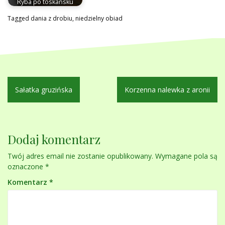
Ryba po toskańsku
Tagged
dania z drobiu
,
niedzielny obiad
Nawigacja
Sałatka gruzińska
Korzenna nalewka z aronii
wpisu
Dodaj komentarz
Twój adres email nie zostanie opublikowany.
Wymagane pola są
oznaczone
*
Komentarz
*