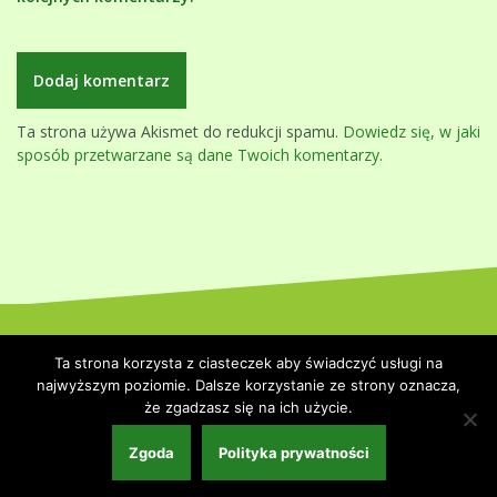
Ta strona używa Akismet do redukcji spamu.
Dowiedz się, w jaki
sposób przetwarzane są dane Twoich komentarzy.
Dumnie wspierane przez WordPressa
|
Szablon:
Oblique
by
Ta strona korzysta z ciasteczek aby świadczyć usługi na
Themeisle.
najwyższym poziomie. Dalsze korzystanie ze strony oznacza,
że zgadzasz się na ich użycie.
Strona główna
Polityka prywatności
Współpraca i kontakt
Zgoda
Polityka prywatności