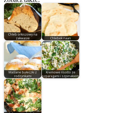
Chleb orkiszowy na
zakwasie
Chlebek naan
Maślane bułeczki z
Kremowe risotto ze
rodzynkami
szparagami i szpinakiem