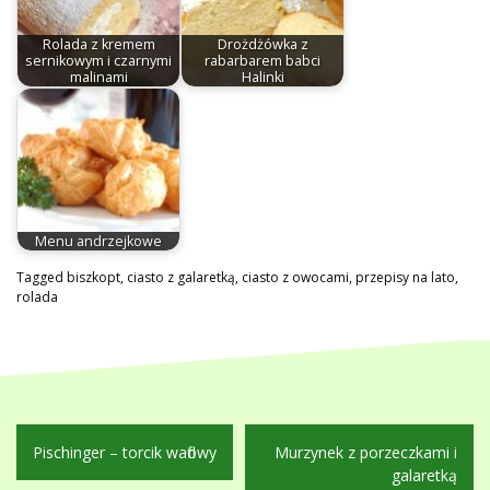
Rolada z kremem
Drożdżówka z
sernikowym i czarnymi
rabarbarem babci
malinami
Halinki
Menu andrzejkowe
Tagged
biszkopt
,
ciasto z galaretką
,
ciasto z owocami
,
przepisy na lato
,
rolada
Nawigacja
Pischinger – torcik waflowy
Murzynek z porzeczkami i
wpisu
galaretką