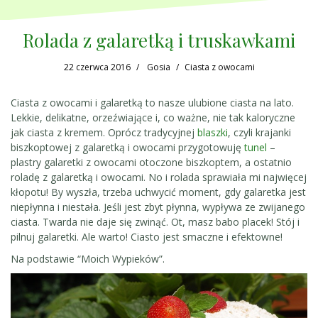
Rolada z galaretką i truskawkami
22 czerwca 2016
Gosia
Ciasta z owocami
Ciasta z owocami i galaretką to nasze ulubione ciasta na lato.
Lekkie, delikatne, orzeźwiające i, co ważne, nie tak kaloryczne
jak ciasta z kremem. Oprócz tradycyjnej
blaszki
, czyli krajanki
biszkoptowej z galaretką i owocami przygotowuję
tunel
–
plastry galaretki z owocami otoczone biszkoptem, a ostatnio
roladę z galaretką i owocami. No i rolada sprawiała mi najwięcej
kłopotu! By wyszła, trzeba uchwycić moment, gdy galaretka jest
niepłynna i niestała. Jeśli jest zbyt płynna, wypływa ze zwijanego
ciasta. Twarda nie daje się zwinąć. Ot, masz babo placek! Stój i
pilnuj galaretki. Ale warto! Ciasto jest smaczne i efektowne!
Na podstawie “Moich Wypieków”.