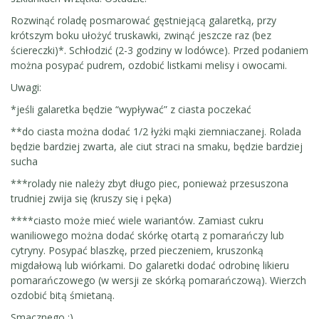
Rozwinąć roladę posmarować gęstniejącą galaretką, przy
krótszym boku ułożyć truskawki, zwinąć jeszcze raz (bez
ściereczki)*. Schłodzić (2-3 godziny w lodówce). Przed podaniem
można posypać pudrem, ozdobić listkami melisy i owocami.
Uwagi:
*jeśli galaretka będzie “wypływać” z ciasta poczekać
**do ciasta można dodać 1/2 łyżki mąki ziemniaczanej. Rolada
będzie bardziej zwarta, ale ciut straci na smaku, będzie bardziej
sucha
***rolady nie należy zbyt długo piec, ponieważ przesuszona
trudniej zwija się (kruszy się i pęka)
****ciasto może mieć wiele wariantów. Zamiast cukru
waniliowego można dodać skórkę otartą z pomarańczy lub
cytryny. Posypać blaszkę, przed pieczeniem, kruszonką
migdałową lub wiórkami. Do galaretki dodać odrobinę likieru
pomarańczowego (w wersji ze skórką pomarańczową). Wierzch
ozdobić bitą śmietaną.
Smacznego :).