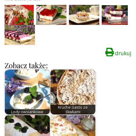
drukuj
Zobacz także:
Kruche ciasto ze
Lody owsiankowe
śliwkami