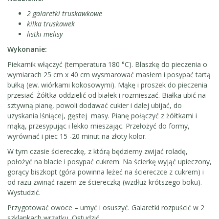
2 galaretki truskawkowe
kilka truskawek
listki melisy
Wykonanie:
Piekarnik włączyć (temperatura 180 °C). Blaszkę do pieczenia o
wymiarach 25 cm x 40 cm wysmarować masłem i posypać tartą
bułką (ew. wiórkami kokosowymi). Mąkę i proszek do pieczenia
przesiać. Żółtka oddzielić od białek i rozmieszać. Białka ubić na
sztywną pianę, powoli dodawać cukier i dalej ubijać, do
uzyskania lśniącej, gęstej masy. Pianę połączyć z żółtkami i
mąką, przesypując i lekko mieszając. Przełożyć do formy,
wyrównać i piec 15 -20 minut na złoty kolor.
W tym czasie ściereczkę, z którą będziemy zwijać roladę,
położyć na blacie i posypać cukrem. Na ścierkę wyjąć upieczony,
gorący biszkopt (góra powinna leżeć na ściereczce z cukrem) i
od razu zwinąć razem ze ściereczką (wzdłuż krótszego boku).
Wystudzić.
Przygotować owoce – umyć i osuszyć. Galaretki rozpuścić w 2
szklankach wrzątku. Ostudzić.