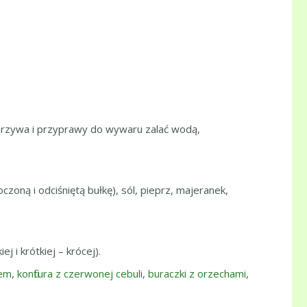
warzywa i przyprawy do wywaru zalać wodą,
zoną i odciśniętą bułkę), sól, pieprz, majeranek,
 i krótkiej – krócej).
iem
,
konfitura z czerwonej cebuli
,
buraczki z orzechami
,