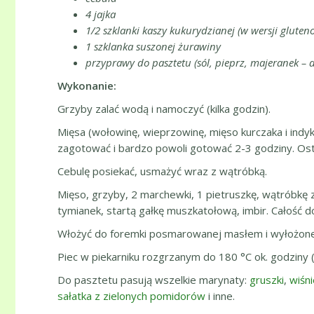
4 jajka
1/2 szklanki kaszy kukurydzianej (w wersji glut
1 szklanka suszonej żurawiny
przyprawy do pasztetu (sól, pieprz, majeranek – 
Wykonanie:
Grzyby zalać wodą i namoczyć (kilka godzin).
Mięsa (wołowinę, wieprzowinę, mięso kurczaka i ind
zagotować i bardzo powoli gotować 2-3 godziny. Ost
Cebulę posiekać, usmażyć wraz z wątróbką.
Mięso, grzyby, 2 marchewki, 1 pietruszkę, wątróbkę z
tymianek, startą gałkę muszkatołową, imbir. Całość
Włożyć do foremki posmarowanej masłem i wyłożonej
Piec w piekarniku rozgrzanym do 180 °C ok. godziny (ws
Do pasztetu pasują wszelkie marynaty:
gruszki
,
wiśni
sałatka z zielonych pomidorów
i inne.