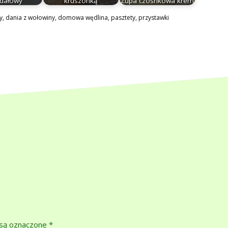
dałowy
kruszonką
Zupa czosnkowa krem
y
,
dania z wołowiny
,
domowa wędlina
,
pasztety
,
przystawki
są oznaczone
*