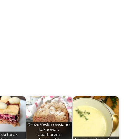
Drożdżówka owsiano-
kakaowa z
ki torcik
rabarbarem i