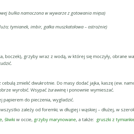
enowej bułka namoczona w wywarze z gotowania mięsa)
dużo; tymianek, imbir, gałka muszkatołowa – ostrożnie)
yka, boczek), grzyby wraz z wodą, w której się moczyły, obrane 
udzić.
 cebulą zmielić dwukrotnie. Do masy dodać jajka, kaszę (ew. namoc
 dobrze wyrobić. Wsypać żurawinę i ponownie wymieszać.
 papierem do pieczenia, wygładzić.
zystko zależy od foremki; w długiej i wąskiej – dłużej, w szerokiej
e
,
śliwki
w occie,
grzyby marynowane
, a także:
gruszki z tymiank