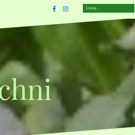
Szukaj:
szczuplejemy.pl
Facebook
Instagram
chni