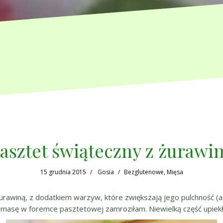
asztet świąteczny z żurawi
15 grudnia 2015
Gosia
Bezglutenowe
,
Mięsa
urawiną, z dodatkiem warzyw, które zwiększają jego pulchność (
masę w foremce pasztetowej zamroziłam. Niewielką część upiekła