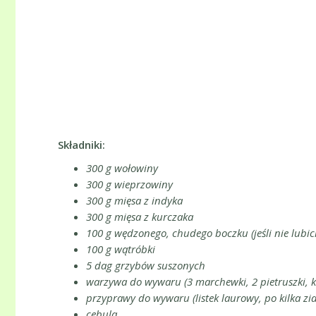
Składniki:
300 g wołowiny
300 g wieprzowiny
300 g mięsa z indyka
300 g mięsa z kurczaka
100 g wędzonego, chudego boczku (jeśli nie lubic
100 g wątróbki
5 dag grzybów suszonych
warzywa do wywaru (3 marchewki, 2 pietruszki, ka
przyprawy do wywaru (listek laurowy, po kilka ziar
cebula