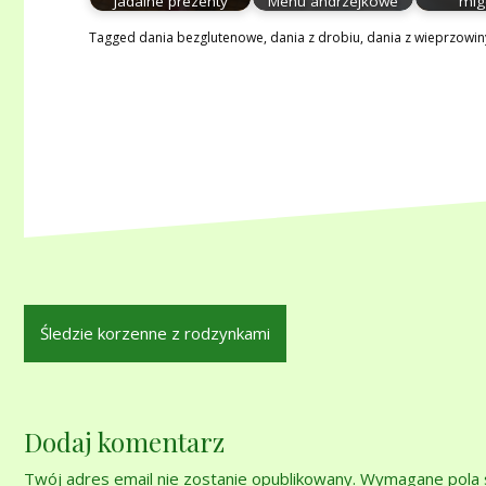
Jadalne prezenty
Menu andrzejkowe
mig
Tagged
dania bezglutenowe
,
dania z drobiu
,
dania z wieprzowin
Nawigacja
Śledzie korzenne z rodzynkami
wpisu
Dodaj komentarz
Twój adres email nie zostanie opublikowany.
Wymagane pola 