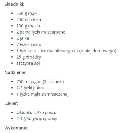
Składniki:
550 g mąki
250ml mleka
100 g masła
2 pełne łyżki mascarpone
2 jajka
7 łyżek cukru
1 łyżeczka cukru waniliowego (najlepiej domowego)
25 g drożdży
szczypta soli
Nadzienie:
750 ml jagód (3 szklanki)
2-3 łyżki pudru
1 łyżka mąki ziemniaczanej
Lukier:
szklanka cukru pudru
2-3 łyżki gorącej wody
Wykonanie: