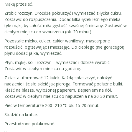
Mąkę przesiać.
Zrobić rozczyn. Drożdże pokruszyć i wymieszać z łyżka cukru.
Zostawić do rozpuszczenia. Dodać kilka łyżek letniego mleka i
tyle mąki, by całość miła gęstość kwaśnej śmietany. Zostawić w
ciepłym miejscu do wzburzenia (ok. 20 minut).
Pozostałe mleko, cukier, cukier waniliowy, mascarpone
rozpuścić, ogrzewając i mieszając. Do ciepłego (nie gorącego!)
płynu dodać jajka, wymieszać.
Płyn, mąkę, sól i rozczyn – wymieszać i dobrze wyrobić.
Zostawić w ciepłym miejscu na godzinę.
Z ciasta uformować 12 kulek. Każdą spłaszczyć, nałożyć
nadzienie i ścisło skleić jak pieroga. Formować podłużne bułki.
Kłaść na blasze, wyłożonej papierem, zlepieniem na dół.
Zostawić w ciepłym miejscu do napuszenia na 20-30 minut.
Piec w temperaturze 200 -210 °C ok. 15-20 minut.
Studzić na kratce.
Przestudzone polukrować.