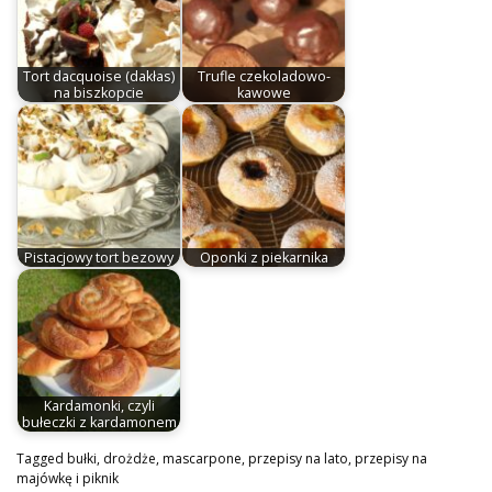
Tort dacquoise (dakłas)
Trufle czekoladowo-
na biszkopcie
kawowe
Pistacjowy tort bezowy
Oponki z piekarnika
Kardamonki, czyli
bułeczki z kardamonem
Tagged
bułki
,
drożdże
,
mascarpone
,
przepisy na lato
,
przepisy na
majówkę i piknik