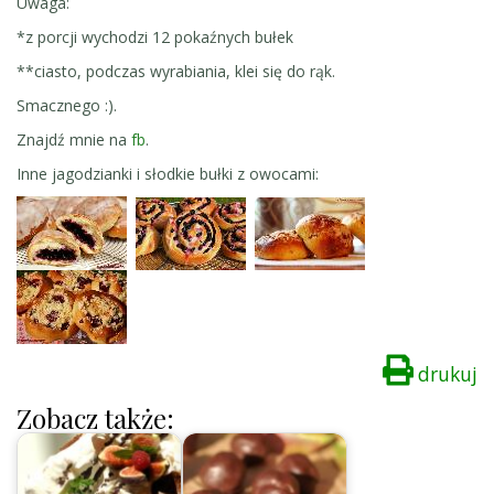
Uwaga:
*z porcji wychodzi 12 pokaźnych bułek
**ciasto, podczas wyrabiania, klei się do rąk.
Smacznego :).
Znajdź mnie na
fb
.
Inne jagodzianki i słodkie bułki z owocami:
drukuj
Zobacz także: