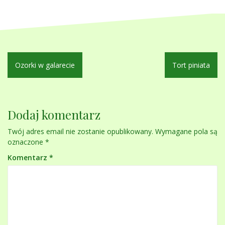
Nawigacja
Ozorki w galarecie
Tort piniata
wpisu
Dodaj komentarz
Twój adres email nie zostanie opublikowany.
Wymagane pola są
oznaczone
*
Komentarz
*