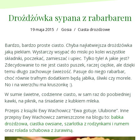
Drożdżówka sypana z rabarbarem
19 maja 2015
Gosia
Ciasta drożdżowe
Bardzo, bardzo proste ciasto. Chyba najłatwiejsza drożdżówka
jaką piekłam. Wystarczy wsypać do miski po kolei wszystkie
składniki, poczekać, zamieszać i upiec. Tylko tyle! A jakie jest?
Zdecydowanie to nie jest ciasto puszek, raczej ciężkie, ale dzięki
temu długo zachowuje świeżość. Pasuje do niego rabarbar,
choć równie trafnym dodatkiem będą jabłka, śliwki czy morele.
No i na wierzchu ma kruszonkę :).
W sumie świetne, codzienne ciasto, w sam raz do poobiedniej
kawki, na piknik, na śniadanie z kubkiem mleka.
Przepis z książki Ewy Wachowicz “Ewa gotuje. Ulubione”. Inne
przepisy Ewy Wachowicz zamieszczone na blogu to:
babka
drożdżowa
,
ciastka owsiane
,
szarlotka z rodzynkami i rumem
oraz
rolada schabowa z żurawiną
.