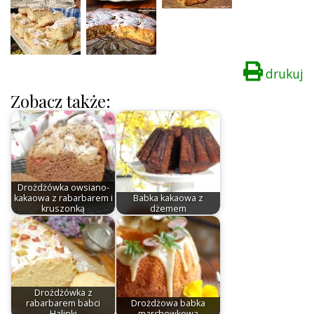
drukuj
Zobacz także:
Drożdżówka owsiano-
kakaowa z rabarbarem i
Babka kakaowa z
kruszonką
dżemem
Drożdżówka z
rabarbarem babci
Drożdżowa babka
Halinki
marchewkowa