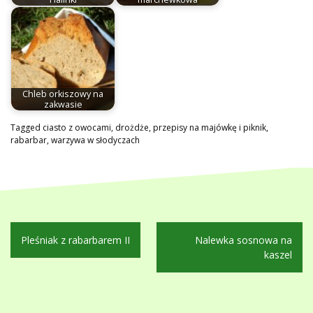
Chleb orkiszowy na
zakwasie
Tagged
ciasto z owocami
,
drożdże
,
przepisy na majówkę i piknik
,
rabarbar
,
warzywa w słodyczach
Nawigacja
Pleśniak z rabarbarem II
Nalewka sosnowa na
wpisu
kaszel