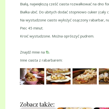
Białą, największą cześć ciasta rozwałkować na dno fo
Białka ubić. Do ubitych dodać stopniowo cukier (cały c
Na wystudzone ciasto wyłożyć osączony rabarbar, na ni
Piec 45 minut.
Kroić wystudzone. Można oprószyć pudrem.
Znajdź mnie na
fb
.
Inne ciasta z rabarbarem:
Zobacz także: