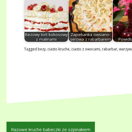
Bezowy tort kokosowy
Zapiekanka owsiano-
z malinami
serowa z rabarbarem
Powidł
Tagged
bezy
,
ciasto kruche
,
ciasto z owocami
,
rabarbar
,
warzyw
Nawigacja
Razowe kruche babeczki ze szpinakiem