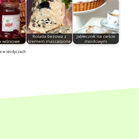
Rolada bezowa z
Jabłecznik na cieście
a wiśniowe
kremem mascarpone
miodowym
a w słodyczach