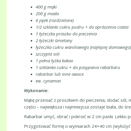
400 g mąki
200 g masła
6 jajek (rozdzielone)
1/2 szklanki cukru pudru + do oprószenia ciasta
1 łyżeczka proszku do pieczenia
2 łyżeczki śmietany
łyżeczka cukru waniliowego (najlepiej domowego)
szczypta soli
1 pełna łyżka kakao
1 szklanka cukru + do posypania rabarbaru
rabarbar lub inne owoce
ew. cynamon
Wykonanie:
Mąkę przesiać z proszkiem do pieczenia, dodać sól, m
części – największa i najmniejsza zostaje biała, do ś
Rabarbar umyć, obrać i pokroić w 2 cm paski. Lekko
Przygotować formę o wymiarach 24×40 cm (wyłożyć