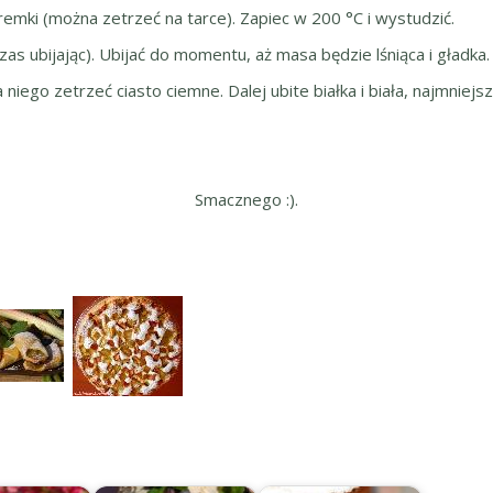
remki (można zetrzeć na tarce). Zapiec w 200 °C i wystudzić.
zas ubijając). Ubijać do momentu, aż masa będzie lśniąca i gładka.
ego zetrzeć ciasto ciemne. Dalej ubite białka i biała, najmniejsz
Smacznego :).