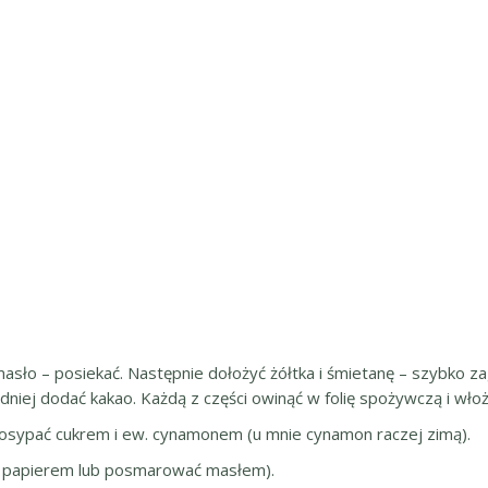
asło – posiekać. Następnie dołożyć żółtka i śmietanę – szybko za
redniej dodać kakao. Każdą z części owinąć w folię spożywczą i wło
 posypać cukrem i ew. cynamonem (u mnie cynamon raczej zimą).
 papierem lub posmarować masłem).