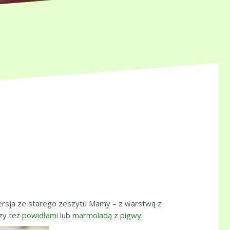
wersja ze starego zeszytu Mamy – z warstwą z
zy też
powidłami
lub
marmoladą z pigwy
.