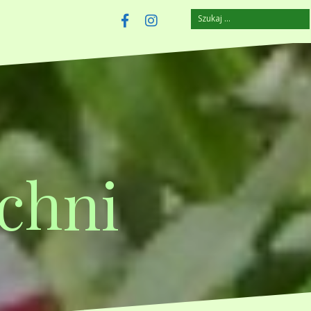
Szukaj:
szczuplejemy.pl
Facebook
Instagram
chni