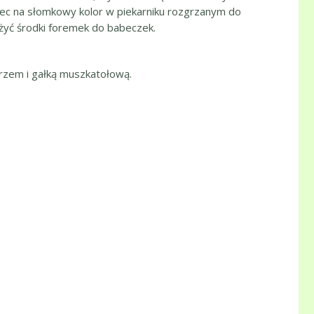
iec na słomkowy kolor w piekarniku rozgrzanym do
ożyć środki foremek do babeczek.
przem i gałką muszkatołową.