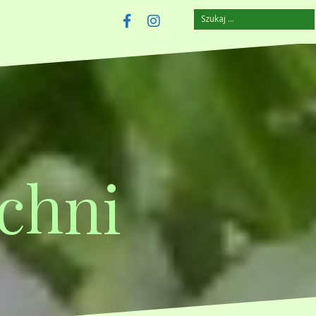
Szukaj:
szczuplejemy.pl
Facebook
Instagram
chni