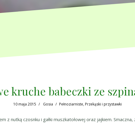
e kruche babeczki ze szpi
10 maja 2015
Gosia
Pełnoziarniste
,
Przekąski i przystawki
kiem z nutką czosnku i gałki muszkatołowej oraz jajkiem. Smaczn