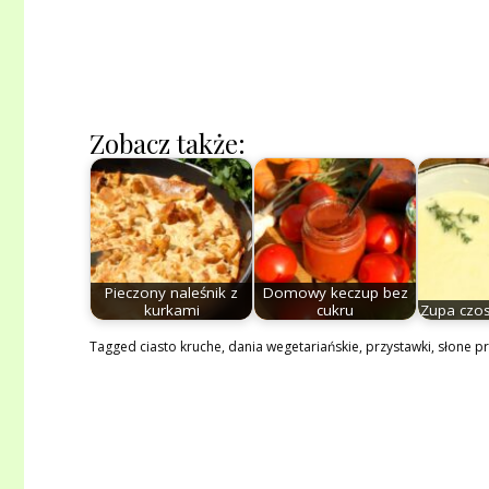
Zobacz także:
Pieczony naleśnik z
Domowy keczup bez
kurkami
cukru
Zupa czo
Tagged
ciasto kruche
,
dania wegetariańskie
,
przystawki
,
słone pr