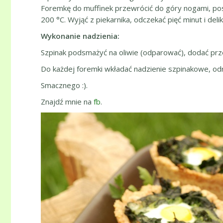
Foremkę do muffinek przewrócić do góry nogami, pos
200 °C. Wyjąć z piekarnika, odczekać pięć minut i de
Wykonanie nadzienia:
Szpinak podsmażyć na oliwie (odparować), dodać prze
Do każdej foremki wkładać nadzienie szpinakowe, odro
Smacznego :).
Znajdź mnie na
fb
.