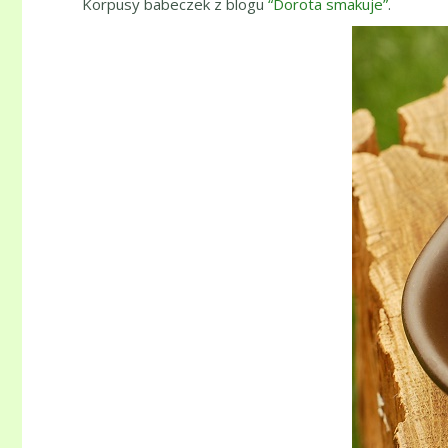
Korpusy babeczek z blogu
“Dorota smakuje”
.