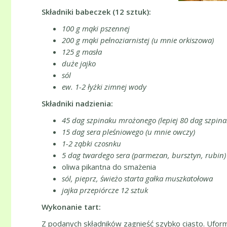
Składniki babeczek (12 sztuk):
100 g mąki pszennej
200 g mąki pełnoziarnistej (u mnie orkiszowa)
125 g masła
duże jajko
sól
ew. 1-2 łyżki zimnej wody
Składniki nadzienia:
45 dag szpinaku mrożonego (lepiej 80 dag szpina
15 dag sera pleśniowego (u mnie owczy)
1-2 ząbki czosnku
5 dag twardego sera (parmezan, bursztyn, rubin)
oliwa pikantna do smażenia
sól, pieprz, świeżo starta gałka muszkatołowa
jajka przepiórcze 12 sztuk
Wykonanie tart:
Z podanych składników zagnieść szybko ciasto. Uform