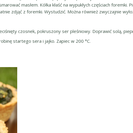
marować masłem. Kółka kłaść na wypukłych częściach foremki. P
likatnie zdjąć z foremki. Wystudzić. Można również zwyczajnie wył
ciśnięty czosnek, pokruszony ser pleśniowy. Doprawić solą, pie
binę startego sera i jajko. Zapiec w 200 °C.