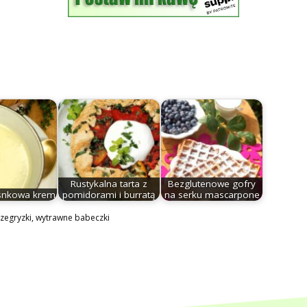
Rustykalna tarta z
Bezglutenowe gofry
snkowa krem
pomidorami i burratą
na serku mascarpone
zegryzki
,
wytrawne babeczki