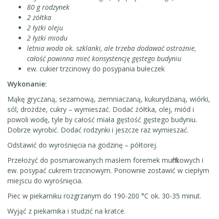
80 g rodzynek
2 żółtka
2 łyżki oleju
2 łyżki miodu
letnia woda ok. szklanki, ale trzeba dodawać ostrożnie,
całość powinna mieć konsystencję gęstego budyniu
ew. cukier trzcinowy do posypania bułeczek
Wykonanie:
Mąkę gryczaną, sezamową, ziemniaczaną, kukurydzianą, wiórki,
sól, drożdże, cukry – wymieszać. Dodać żółtka, olej, miód i
powoli wodę, tyle by całość miała gęstość gęstego budyniu.
Dobrze wyrobić. Dodać rodzynki i jeszcze raz wymieszać.
Odstawić do wyrośnięcia na godzinę – półtorej.
Przełożyć do posmarowanych masłem foremek muffinkowych i
ew. posypać cukrem trzcinowym. Ponownie zostawić w ciepłym
miejscu do wyrośnięcia.
Piec w piekarniku rozgrzanym do 190-200 °C ok. 30-35 minut.
Wyjąć z piekarnika i studzić na kratce.