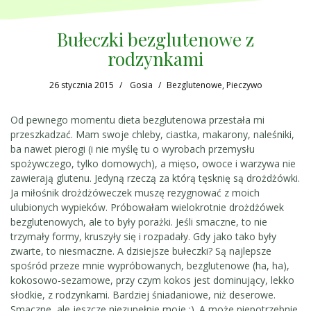
Bułeczki bezglutenowe z
rodzynkami
26 stycznia 2015
Gosia
Bezglutenowe
,
Pieczywo
Od pewnego momentu dieta bezglutenowa przestała mi
przeszkadzać. Mam swoje chleby, ciastka, makarony, naleśniki,
ba nawet pierogi (i nie myślę tu o wyrobach przemysłu
spożywczego, tylko domowych), a mięso, owoce i warzywa nie
zawierają glutenu. Jedyną rzeczą za którą tęsknię są drożdżówki.
Ja miłośnik drożdżóweczek muszę rezygnować z moich
ulubionych wypieków. Próbowałam wielokrotnie drożdżówek
bezglutenowych, ale to były porażki. Jeśli smaczne, to nie
trzymały formy, kruszyły się i rozpadały. Gdy jako tako były
zwarte, to niesmaczne. A dzisiejsze bułeczki? Są najlepsze
spośród przeze mnie wypróbowanych, bezglutenowe (ha, ha),
kokosowo-sezamowe, przy czym kokos jest dominujący, lekko
słodkie, z rodzynkami. Bardziej śniadaniowe, niż deserowe.
Smaczne, ale jeszcze niezupełnie moje :). A może niepotrzebnie