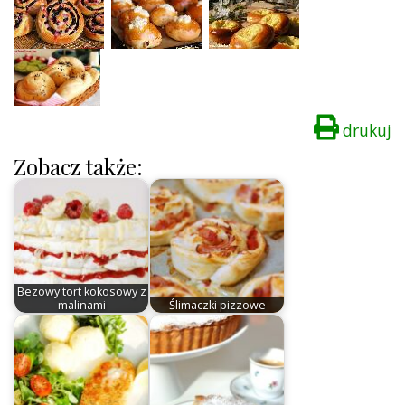
drukuj
Zobacz także:
Bezowy tort kokosowy z
malinami
Ślimaczki pizzowe