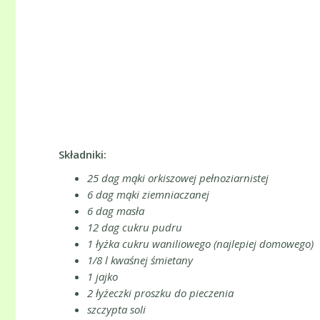
Składniki:
25 dag mąki orkiszowej pełnoziarnistej
6 dag mąki ziemniaczanej
6 dag masła
12 dag cukru pudru
1 łyżka cukru waniliowego (najlepiej domowego)
1/8 l kwaśnej śmietany
1 jajko
2 łyżeczki proszku do pieczenia
szczypta soli