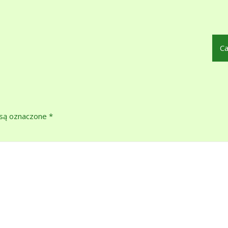
Ca
są oznaczone
*