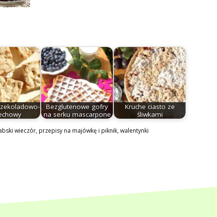
czekoladowo-
Bezglutenowe gofry
Kruche ciasto ze
echowy
na serku mascarpone
śliwkami
abski wieczór
,
przepisy na majówkę i piknik
,
walentynki