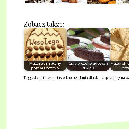
Zobacz także:
Mazurek mleczny
Ciasto czekoladowe z
Mazurek 
pomarańczowy
cukinią
orz
Tagged
ciasteczka
,
ciasto kruche
,
dania dla dzieci
,
przepisy na b