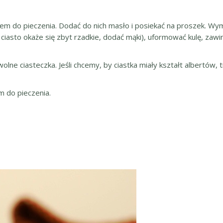
iem do pieczenia. Dodać do nich masło i posiekać na proszek. Wy
li ciasto okaże się zbyt rzadkie, dodać mąki), uformować kulę, zaw
ne ciasteczka. Jeśli chcemy, by ciastka miały kształt albertów, 
m do pieczenia.