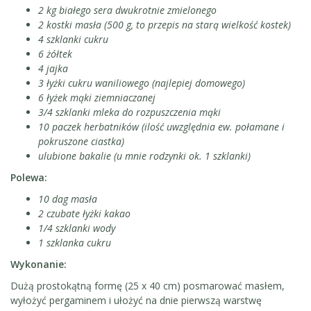
2 kg białego sera dwukrotnie zmielonego
2 kostki masła (500 g, to przepis na starą wielkość kostek)
4 szklanki cukru
6 żółtek
4 jajka
3 łyżki cukru waniliowego (najlepiej domowego)
6 łyżek mąki ziemniaczanej
3/4 szklanki mleka do rozpuszczenia mąki
10 paczek herbatników (ilość uwzględnia ew. połamane i
pokruszone ciastka)
ulubione bakalie (u mnie rodzynki ok. 1 szklanki)
Polewa:
10 dag masła
2 czubate łyżki kakao
1/4 szklanki wody
1 szklanka cukru
Wykonanie:
Dużą prostokątną formę (25 x 40 cm) posmarować masłem,
wyłożyć pergaminem i ułożyć na dnie pierwszą warstwę