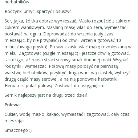
herbatników.
Rodzynki umyć, sparzyć i osuszyć.
Ser, jajka, żółtka dobrze wymieszać. Masło rozpuścić z cukrem i
cukrem waniliowym. Maślaną masę wlać do sera, wymieszać i
postawić na ogniu. Doprowadzić do wrzenia (cały czas
mieszając, by nie przypalić) i od chwili wrzenia gotować 10
minut (uwaga pryska). Po ww. czasie wlać mąkę rozmieszaną w
mleku. Zagotować (ciągle mieszając) i jeszcze chwilę gotować,
tak długo, aż masa straci surowy smak dodanej mąki. Wsypać
rodzynki i wymieszać. Połowę masy położyć na pierwszą
warstwę herbatników, przykryć drugą warstwą ciastek, wyłożyć
drugą część masy serowej, a na nią ponownie herbatniki.
Herbatniki polać polewą. Zostawić do ostygnięcia.
Sernik najlepszy jest na drugi, trzeci dzień.
Polewa:
Cukier, wodę masło, kakao, wymieszać i zagotować, cały czas
mieszając.
Smacznego :).