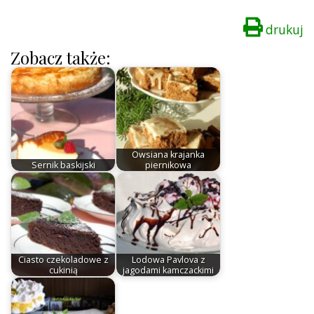
drukuj
Zobacz także:
Owsiana krajanka
Sernik baskijski
piernikowa
Ciasto czekoladowe z
Lodowa Pavlova z
cukinią
jagodami kamczackimi