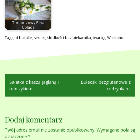
Tort bezowy Pina
Colada
Tagged
bakalie
,
serniki
,
słodkości bez piekarnika
,
twaróg
,
Wielkanoc
Nawigacja
Sałatka z kaszą jaglaną i
Bułeczki bezglutenowe z
wpisu
tuńczykiem
rodzynkami
Dodaj komentarz
Twój adres email nie zostanie opublikowany.
Wymagane pola są
oznaczone
*