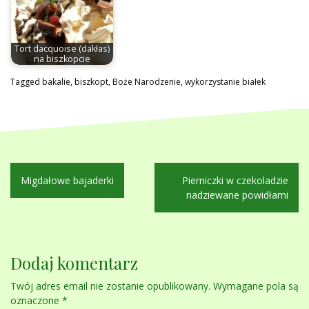
Tort dacquoise (dakłas)
na biszkopcie
Tagged
bakalie
,
biszkopt
,
Boże Narodzenie
,
wykorzystanie białek
Nawigacja
Migdałowe bajaderki
Pierniczki w czekoladzie
wpisu
nadziewane powidłami
Dodaj komentarz
Twój adres email nie zostanie opublikowany.
Wymagane pola są
oznaczone
*