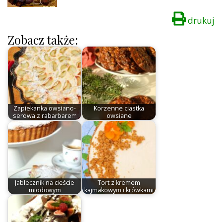
drukuj
Zobacz także:
Zapiekanka owsiano-
Korzenne ciastka
serowa z rabarbarem
owsiane
Jabłecznik na cieście
Tort z kremem
miodowym
kajmakowym i krówkami