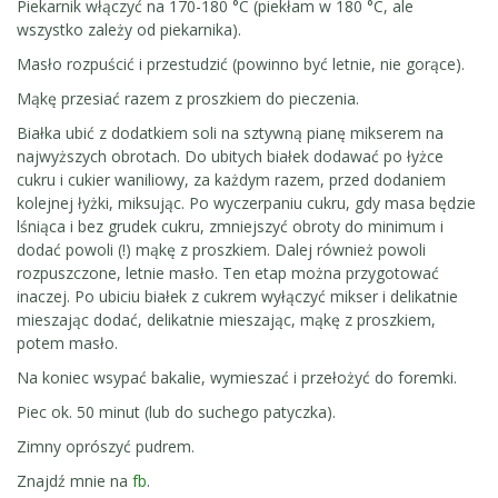
Piekarnik włączyć na 170-180 °C (piekłam w 180 °C, ale
wszystko zależy od piekarnika).
Masło rozpuścić i przestudzić (powinno być letnie, nie gorące).
Mąkę przesiać razem z proszkiem do pieczenia.
Białka ubić z dodatkiem soli na sztywną pianę mikserem na
najwyższych obrotach. Do ubitych białek dodawać po łyżce
cukru i cukier waniliowy, za każdym razem, przed dodaniem
kolejnej łyżki, miksując. Po wyczerpaniu cukru, gdy masa będzie
lśniąca i bez grudek cukru, zmniejszyć obroty do minimum i
dodać powoli (!) mąkę z proszkiem. Dalej również powoli
rozpuszczone, letnie masło. Ten etap można przygotować
inaczej. Po ubiciu białek z cukrem wyłączyć mikser i delikatnie
mieszając dodać, delikatnie mieszając, mąkę z proszkiem,
potem masło.
Na koniec wsypać bakalie, wymieszać i przełożyć do foremki.
Piec ok. 50 minut (lub do suchego patyczka).
Zimny oprószyć pudrem.
Znajdź mnie na
fb
.